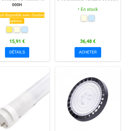
000H
En stock
uit disponible avec d'autres
options
15,91 €
36,48 €
DÉTAILS
ACHETER