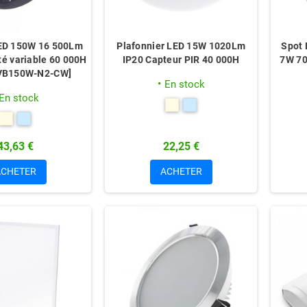
ED 150W 16 500Lm
Plafonnier LED 15W 1020Lm
Spot 
té variable 60 000H
IP20 Capteur PIR 40 000H
7W 70
VB150W-N2-CW]
En stock
En stock
43,63 €
22,25 €
ACHETER
ACHETER