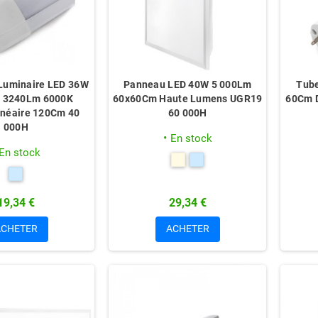
 Luminaire LED 36W
Panneau LED 40W 5 000Lm
Tub
ff 3240Lm 6000K
60x60Cm Haute Lumens UGR19
60Cm D
inéaire 120Cm 40
60 000H
000H
En stock
En stock
19,34 €
29,34 €
ACHETER
ACHETER