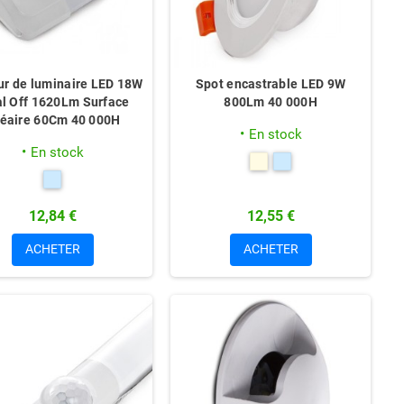
ur de luminaire LED 18W
Spot encastrable LED 9W
al Off 1620Lm Surface
800Lm 40 000H
néaire 60Cm 40 000H
En stock
En stock
12,84 €
12,55 €
ACHETER
ACHETER