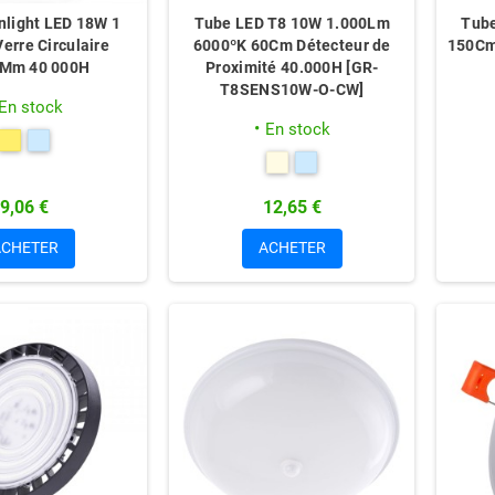
nlight LED 18W 1
Tube LED T8 10W 1.000Lm
Tub
erre Circulaire
6000ºK 60Cm Détecteur de
150Cm
Mm 40 000H
Proximité 40.000H [GR-
T8SENS10W-O-CW]
En stock
En stock
9,06 €
12,65 €
ACHETER
ACHETER