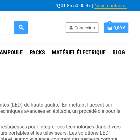
01 85 50 00 47 |
Nous contacter
phone_forwarded
0
search
person
Connexion
0,00 €
AMPOULE
PACKS
MATÉRIEL ÉLECTRIQUE
BLOG
tes (LED) de haute qualité. En mettant l'accent sur
s techniques avancées en épitaxie, un procédé clé pour la
restigieuses pour intégrer ses technologies dans divers
urs portables et les téléviseurs. Les solutions LED
rable et leur polyvalence, couvrant des secteurs comme