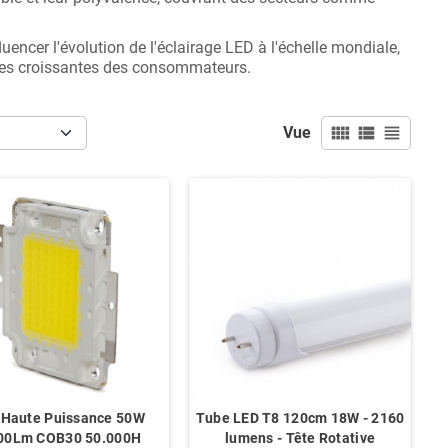
uencer l'évolution de l'éclairage LED à l'échelle mondiale,
ntes croissantes des consommateurs.
view_comfy
view_list
view_headline
Vue
 Haute Puissance 50W
Tube LED T8 120cm 18W - 2160
00Lm COB30 50.000H
lumens - Tête Rotative