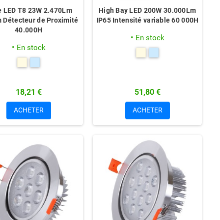
e LED T8 23W 2.470Lm
High Bay LED 200W 30.000Lm
 Détecteur de Proximité
IP65 Intensité variable 60 000H
40.000H
En stock
En stock
18,21 €
51,80 €
ACHETER
ACHETER