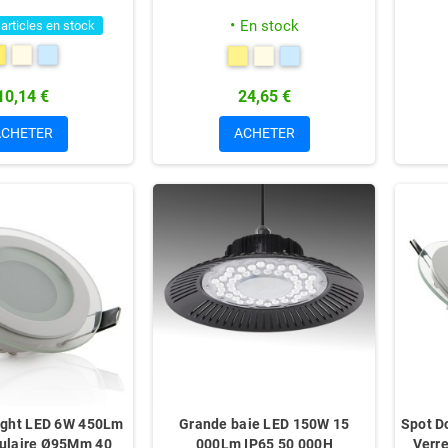
En stock
 articles en stock
10,14 €
24,65 €
ACHETER
ACHETER
ight LED 6W 450Lm
Grande baie LED 150W 15
Spot D
culaire Ø95Mm 40
000Lm IP65 50 000H
Verr