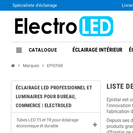
Spécialiste d'éclairage
Livra
view_headline
ÉCLAIRAGE INTÉRIEUR
É
chevron_right
Marques
chevron_right
EPISTAR
LISTE D
ÉCLAIRAGE LED PROFESSIONNEL ET
LUMINAIRES POUR BUREAU,
Epistar est 
COMMERCE | ELECTROLED
l'innovation
fabrication 
Tubes LED T5 et T8 pour éclairage
Depuis ses d
add
économique et durable
produits gra
d'Epistar se