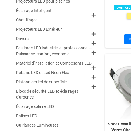
Projecteurs LED pour piscines
Derniers
Éclairage Intelligent
add
Chauffages
Projecteurs LED Extérieur
add
Drivers
add
Éclairage LED industriel et professionnel –
add
Puissance, confort, économie
Matériel d'installation et Composants LED
add
Rubans LED et Led Néon Flex
add
Plafonniers led de superfície
add
Blocs de sécurité LED et éclairages
d'urgence
Éclairage solaire LED
Balises LED
Spot Downl
Guirlandes Lumineuses
Verre Cir