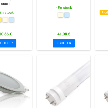
000H
En stock
En stock
Prod
10,86 €
41,08 €
ACHETER
ACHETER