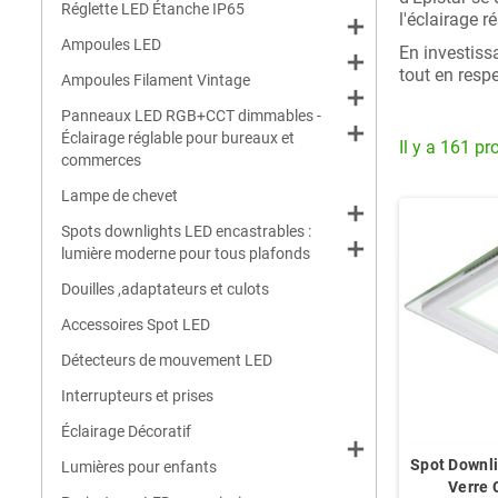
Réglette LED Étanche IP65
l'éclairage r
add
Ampoules LED
En investiss
add
tout en resp
Ampoules Filament Vintage
add
Panneaux LED RGB+CCT dimmables -
add
Éclairage réglable pour bureaux et
Il y a 161 pr
commerces
Lampe de chevet
add
Spots downlights LED encastrables :
add
lumière moderne pour tous plafonds
Douilles ,adaptateurs et culots
Accessoires Spot LED
Détecteurs de mouvement LED
Interrupteurs et prises
Éclairage Décoratif
add
Spot Downl
Lumières pour enfants
Verre 