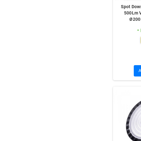
Spot Dow
500Lm V
Ø200