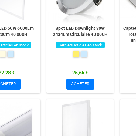
LED 60W 6000Lm
Spot LED Downlight 30W
Capte
x3Cm 40 000H
2434Lm Circulaire 40 000H
Tot
li
 articles en stock
Derniers articles en stock
27,28 €
25,66 €
ACHETER
ACHETER