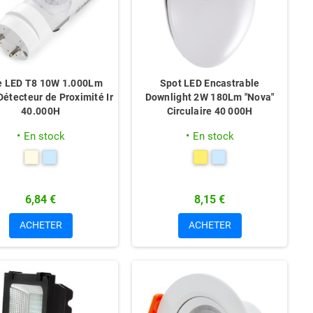
e LED T8 10W 1.000Lm
Spot LED Encastrable
étecteur de Proximité Ir
Downlight 2W 180Lm "Nova"
40.000H
Circulaire 40 000H
En stock
En stock
6,84 €
8,15 €
ACHETER
ACHETER