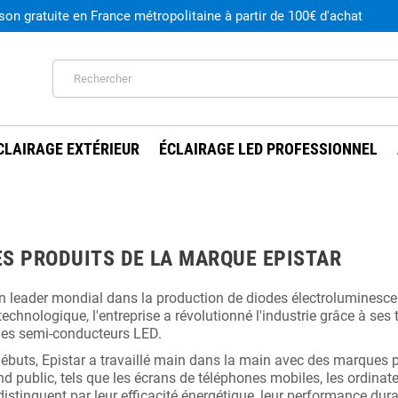
ison gratuite en France métropolitaine à partir de 100€ d'achat
CLAIRAGE EXTÉRIEUR
ÉCLAIRAGE LED PROFESSIONNEL
ES PRODUITS DE LA MARQUE EPISTAR
un leader mondial dans la production de diodes électroluminescen
 technologique, l'entreprise a révolutionné l'industrie grâce à se
des semi-conducteurs LED.
ébuts, Epistar a travaillé main dans la main avec des marques p
nd public, tels que les écrans de téléphones mobiles, les ordinate
 distinguent par leur efficacité énergétique, leur performance du