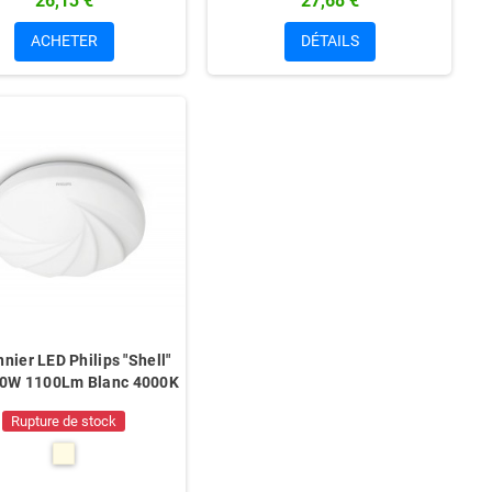
26,13 €
27,68 €
ACHETER
DÉTAILS
nier LED Philips "Shell"
0W 1100Lm Blanc 4000K
Rupture de stock