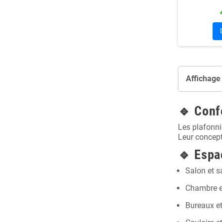
Affichage 
🔹
Conf
Les plafonni
Leur concept
🔹
Espa
Salon et s
Chambre e
Bureaux e