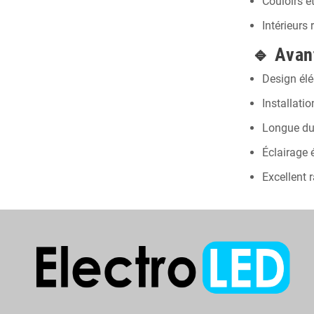
Couloirs e
Intérieurs
🔹
Avan
Design élé
Installati
Longue du
Éclairage 
Excellent r