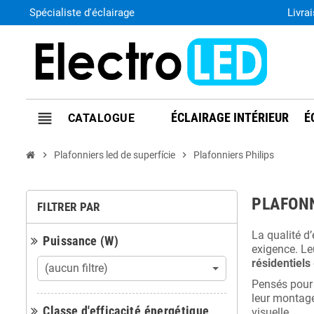
Spécialiste d'éclairage
Livra
view_headline
ÉCLAIRAGE INTÉRIEUR
É
chevron_right
Plafonniers led de superfície
chevron_right
Plafonniers Philips
PLAFONN
FILTRER PAR
La qualité d’
Puissance (W)
exigence. Leu
résidentiels
(aucun filtre)
Pensés pour 
leur montage
Classe d'efficacité énergétique
visuelle.