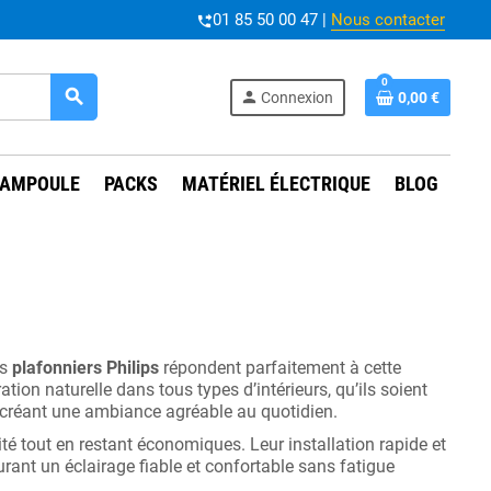
01 85 50 00 47 |
Nous contacter
phone_forwarded
0
search
person
Connexion
0,00 €
AMPOULE
PACKS
MATÉRIEL ÉLECTRIQUE
BLOG
es
plafonniers Philips
répondent parfaitement à cette
ation naturelle dans tous types d’intérieurs, qu’ils soient
 créant une ambiance agréable au quotidien.
té tout en restant économiques. Leur installation rapide et
rant un éclairage fiable et confortable sans fatigue