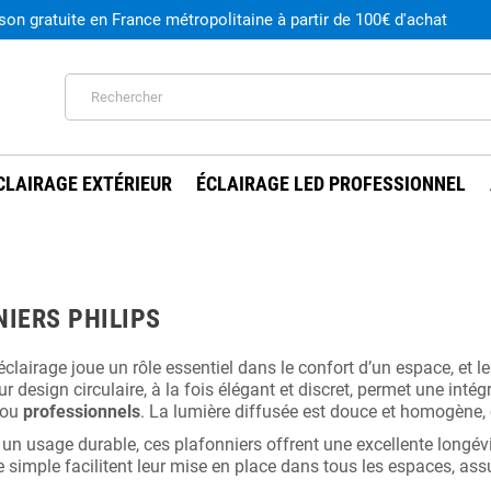
ison gratuite en France métropolitaine à partir de 100€ d'achat
CLAIRAGE EXTÉRIEUR
ÉCLAIRAGE LED PROFESSIONNEL
IERS PHILIPS
éclairage joue un rôle essentiel dans le confort d’un espace, et l
r design circulaire, à la fois élégant et discret, permet une intégr
ou
professionnels
. La lumière diffusée est douce et homogène,
un usage durable, ces plafonniers offrent une excellente longévi
 simple facilitent leur mise en place dans tous les espaces, assu