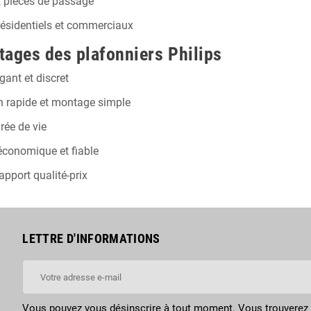
t pièces de passage
 résidentiels et commerciaux
tages des plafonniers Philips
gant et discret
on rapide et montage simple
rée de vie
économique et fiable
apport qualité-prix
LETTRE D'INFORMATIONS
Vous pouvez vous désinscrire à tout moment. Vous trouverez 