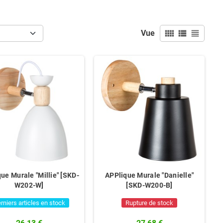
view_comfy
view_list
view_headline
Vue
ue Murale "Millie" [SKD-
APPlique Murale "Danielle"
W202-W]
[SKD-W200-B]
rniers articles en stock
Rupture de stock