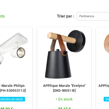
its.
Trier par :
Pertinence
 Murale Philips
APPlique Murale "Evelynn"
APPliq
 [PH-530933112]
[SKD-W001-B]
En stock
 articles en stock
De