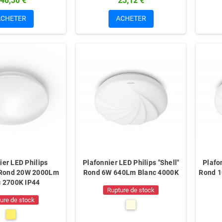
48,30 €
23,12 €
ACHETER
ACHETER
ier LED Philips
Plafonnier LED Philips "Shell"
Plafon
 Rond 20W 2000Lm
Rond 6W 640Lm Blanc 4000K
Rond 1
c 2700K IP44
Rupture de stock
ure de stock