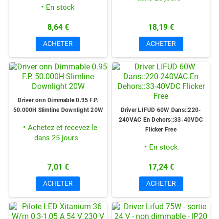
En stock
8,64 €
18,19 €
ACHETER
ACHETER
Driver onn Dimmable 0.95 F.P.
50.000H Slimline Downlight 20W
Driver LIFUD 60W Dans::220-
240VAC En Dehors::33-40VDC
Achetez et recevez le
Flicker Free
dans 25 jours
En stock
7,01 €
17,24 €
ACHETER
ACHETER