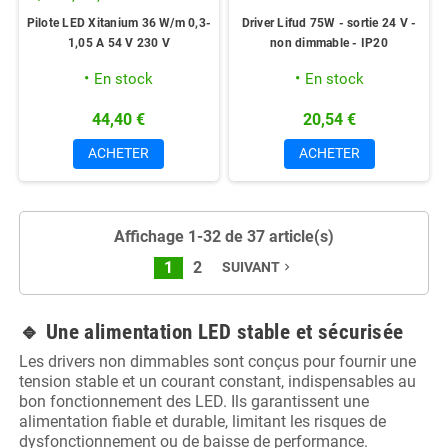
Pilote LED Xitanium 36 W/m 0,3-
Driver Lifud 75W - sortie 24 V -
1,05 A 54 V 230 V
non dimmable - IP20
En stock
En stock
44,40 €
20,54 €
ACHETER
ACHETER
Affichage 1-32 de 37 article(s)
1
2
SUIVANT
navigate_next
🔹 Une alimentation LED stable et sécurisée
Les drivers non dimmables sont conçus pour fournir une
tension stable et un courant constant, indispensables au
bon fonctionnement des LED. Ils garantissent une
alimentation fiable et durable, limitant les risques de
dysfonctionnement ou de baisse de performance.