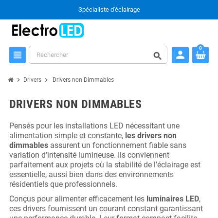
Spécialiste d'éclairage
0
person
view_headline
search
chevron_right
chevron_right
Drivers
Drivers non Dimmables
DRIVERS NON DIMMABLES
Pensés pour les installations LED nécessitant une
alimentation simple et constante,
les drivers non
dimmables
assurent un fonctionnement fiable sans
variation d’intensité lumineuse. Ils conviennent
parfaitement aux projets où la stabilité de l’éclairage est
essentielle, aussi bien dans des environnements
résidentiels que professionnels.
Conçus pour alimenter efficacement les
luminaires LED
,
ces drivers fournissent un courant constant garantissant