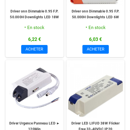
Driver onn Dimmable 0.95 F.P.
Driver onn Dimmable 0.95 F.P.
50.000H Downlights LED 18W
50.000H Downlights LED 6W
En stock
En stock
6,22 €
6,03 €
ACHETER
ACHETER
Driver Urgence Panneau LED ►
Driver LED LIFUD 38W Flicker
120Min
Free 33-40VDC IP20