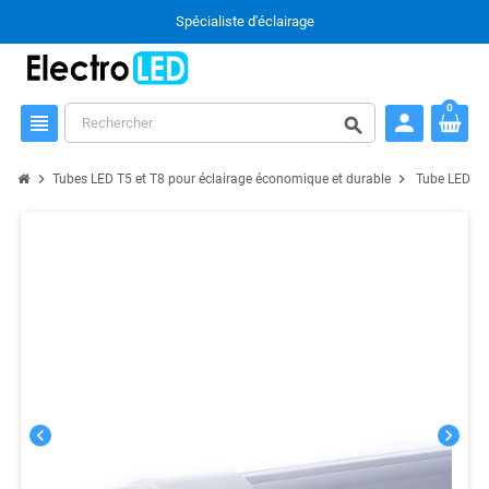
Spécialiste d'éclairage
0
person
view_headline
search
chevron_right
chevron_right
Tubes LED T5 et T8 pour éclairage économique et durable
Tube LED T8
chevron_left
chevron_right