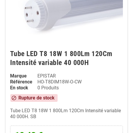
Tube LED T8 18W 1 800Lm 120Cm
Intensité variable 40 000H
Marque
EPISTAR
Référence
HO-T8DIM18W-O-CW
En stock
0 Produits
Produit disponible avec d'autres options
error_outline
Tube LED T8 18W 1 800Lm 120Cm Intensité variable
40 000H. SB