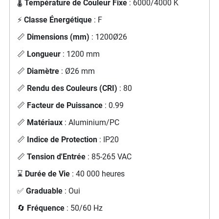
🌡️
Température de Couleur Fixe
: 6000/4000 K
⚡
Classe Énergétique
: F
📏
Dimensions (mm)
: 1200Ø26
📏
Longueur
: 1200 mm
📏
Diamètre
: Ø26 mm
📏
Rendu des Couleurs (CRI)
: 80
📏
Facteur de Puissance
: 0.99
📏
Matériaux
: Aluminium/PC
📏
Indice de Protection
: IP20
📏
Tension d'Entrée
: 85-265 VAC
⌛
Durée de Vie
: 40 000 heures
✅
Graduable
: Oui
🔄
Fréquence
: 50/60 Hz