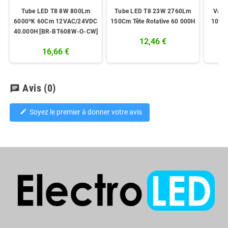
Tube LED T8 8W 800Lm
Tube LED T8 23W 2760Lm
Vari
6000ºK 60Cm 12VAC/24VDC
150Cm Tête Rotative 60 000H
100%
40.000H [BR-BT608W-O-CW]
12,46 €
16,66 €
Avis
(0)
chat
Soyez le premier à donner votre avis
edit