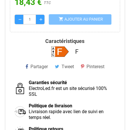
18,43 €
TTC
shopping_cart
AJOUTER AU PANIER
remove
add
Caractéristiques
F
Partager
Tweet
Pinterest
Garanties sécurité
ElectroLed.fr est un site sécurisé 100%
SSL
Politique de livraison
Livraison rapide avec lien de suivi en
temps réel.
Politique retours