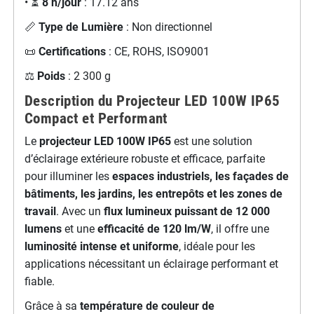
• ⏳
8 h/jour
: 17.12 ans
📏
Type de Lumière
: Non directionnel
📜
Certifications
: CE, ROHS, ISO9001
⚖️
Poids
: 2 300 g
Description du Projecteur LED 100W IP65
Compact et Performant
Le
projecteur LED 100W IP65
est une solution
d’éclairage extérieure robuste et efficace, parfaite
pour illuminer les
espaces industriels, les façades de
bâtiments, les jardins, les entrepôts et les zones de
travail
. Avec un
flux lumineux puissant de 12 000
lumens
et une
efficacité de 120 lm/W
, il offre une
luminosité intense et uniforme
, idéale pour les
applications nécessitant un éclairage performant et
fiable.
Grâce à sa
température de couleur de