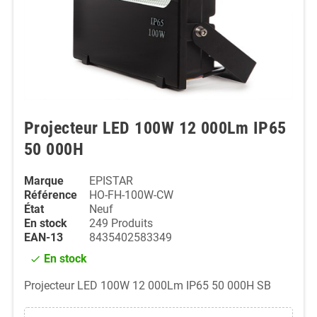
Projecteur LED 100W 12 000Lm IP65
50 000H
Marque
EPISTAR
Référence
HO-FH-100W-CW
État
Neuf
En stock
249 Produits
EAN-13
8435402583349
En stock
check
Projecteur LED 100W 12 000Lm IP65 50 000H SB