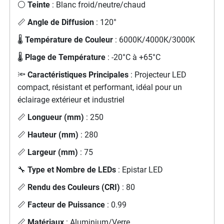
⚪
Teinte
: Blanc froid/neutre/chaud
📏
Angle de Diffusion
: 120°
🌡️
Température de Couleur
: 6000K/4000K/3000K
🌡️
Plage de Température
: -20°C à +65°C
🔦
Caractéristiques Principales
: Projecteur LED
compact, résistant et performant, idéal pour un
éclairage extérieur et industriel
📏
Longueur (mm)
: 250
📏
Hauteur (mm)
: 280
📏
Largeur (mm)
: 75
🔧
Type et Nombre de LEDs
: Epistar LED
📏
Rendu des Couleurs (CRI)
: 80
📏
Facteur de Puissance
: 0.99
📏
Matériaux
: Aluminium/Verre