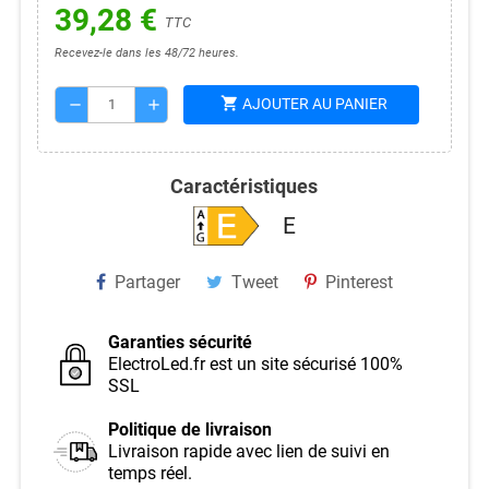
39,28 €
TTC
Recevez-le dans les 48/72 heures.
shopping_cart
AJOUTER AU PANIER
remove
add
Caractéristiques
E
Partager
Tweet
Pinterest
Garanties sécurité
ElectroLed.fr est un site sécurisé 100%
SSL
Politique de livraison
Livraison rapide avec lien de suivi en
temps réel.