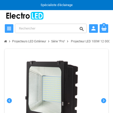
Spécialiste d'éclairage
0
person
view_headline
search
chevron_right
chevron_right
chevron_right
Projecteurs LED Extérieur
Série "Pro"
Projecteur LED 100W 12 000L
chevron_left
chevron_right