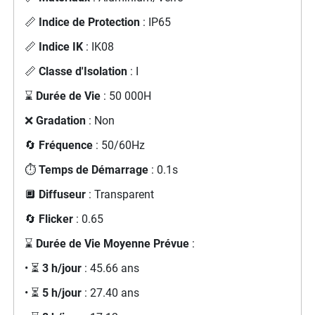
📏
Indice de Protection
: IP65
📏
Indice IK
: IK08
📏
Classe d'Isolation
: I
⌛
Durée de Vie
: 50 000H
❌
Gradation
: Non
🔄
Fréquence
: 50/60Hz
⏱️
Temps de Démarrage
: 0.1s
🔲
Diffuseur
: Transparent
🔄
Flicker
: 0.65
⌛
Durée de Vie Moyenne Prévue
:
• ⏳
3 h/jour
: 45.66 ans
• ⏳
5 h/jour
: 27.40 ans