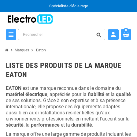
Spécialiste d'éclairage
0
person
view_headline
search
chevron_right
chevron_right
Marques
Eaton
LISTE DES PRODUITS DE LA MARQUE
EATON
EATON
est une marque reconnue dans le domaine du
matériel
électrique
, appréciée pour la
fiabilité
et la
qualité
de ses solutions. Grâce à son expertise et à sa présence
internationale, elle propose des équipements adaptés
aussi bien aux installations résidentielles qu’aux
environnements professionnels, en mettant l’accent sur la
sécurité
, la
performance
et la
durabilité
.
La marque offre une large gamme de produits incluant les