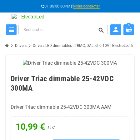
01 85 50 00 47 |
Spécialiste d'éclairage
Nous contacter
phone_forwarded
0
person
view_headline
search
chevron_right
chevron_right
chevron_right
Drivers
Drivers LED dimmables : TRIAC, DALI et 0-10V | ElectroLed.fr
Driver Triac dimmable 25-42VDC
300MA
Driver Triac dimmable 25-42VDC 300MA AAM
10,99 €
TTC