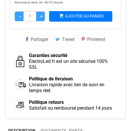
Recevez-le dans les 48/72 heures.
shopping_cart
AJOUTER AU PANIER
remove
add
Partager
Tweet
Pinterest
Garanties sécurité
ElectroLed.fr est un site sécurisé 100%
SSL
Politique de livraison
Livraison rapide avec lien de suivi en
temps réel.
Politique retours
Satisfait ou remboursé pendant 14 jours
DESCRIPTION
DOCUMENTS JOINTS