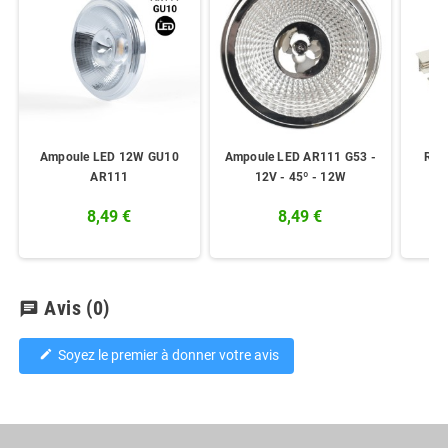
Ampoule LED 12W GU10
Ampoule LED AR111 G53 -
Rai
AR111
12V - 45º - 12W
8,49 €
8,49 €
Avis
(0)
chat
Soyez le premier à donner votre avis
edit