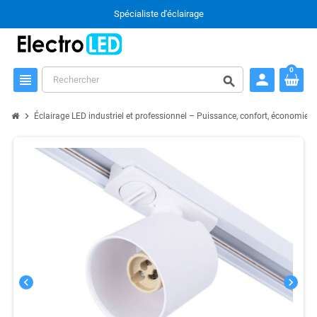
Spécialiste d'éclairage
0
person
view_headline
search
chevron_right
chevron_
Éclairage LED industriel et professionnel – Puissance, confort, économie
chevron_left
chevron_right