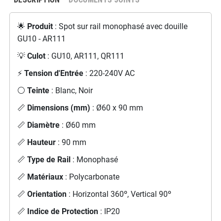
🌟
Produit
: Spot sur rail monophasé avec douille
GU10 - AR111
💡
Culot
: GU10, AR111, QR111
⚡
Tension d'Entrée
: 220-240V AC
⚪
Teinte
: Blanc, Noir
📏
Dimensions (mm)
: Ø60 x 90 mm
📏
Diamètre
: Ø60 mm
📏
Hauteur
: 90 mm
📏
Type de Rail
: Monophasé
📏
Matériaux
: Polycarbonate
📏
Orientation
: Horizontal 360º, Vertical 90º
📏
Indice de Protection
: IP20