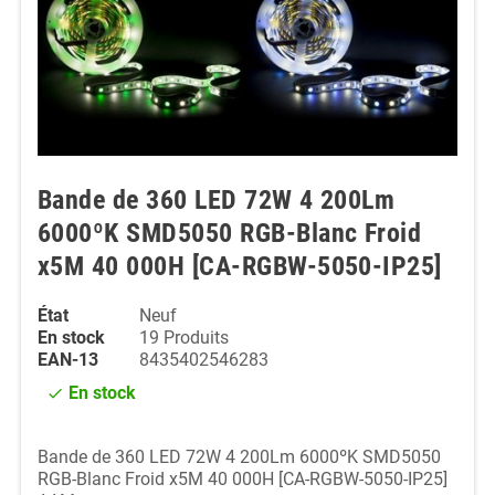
Bande de 360 LED 72W 4 200Lm
6000ºK SMD5050 RGB-Blanc Froid
x5M 40 000H [CA-RGBW-5050-IP25]
État
Neuf
En stock
19 Produits
EAN-13
8435402546283
En stock
check
Bande de 360 LED 72W 4 200Lm 6000ºK SMD5050
RGB-Blanc Froid x5M 40 000H [CA-RGBW-5050-IP25]