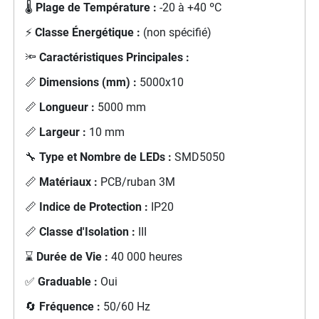
🌡️
Plage de Température :
-20 à +40 ºC
⚡
Classe Énergétique :
(non spécifié)
🔦
Caractéristiques Principales :
📏
Dimensions (mm) :
5000x10
📏
Longueur :
5000 mm
📏
Largeur :
10 mm
🔧
Type et Nombre de LEDs :
SMD5050
📏
Matériaux :
PCB/ruban 3M
📏
Indice de Protection :
IP20
📏
Classe d'Isolation :
III
⌛
Durée de Vie :
40 000 heures
✅
Graduable :
Oui
🔄
Fréquence :
50/60 Hz