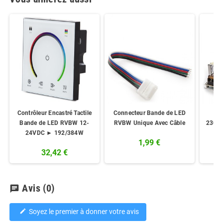
Contrôleur Encastré Tactile
Connecteur Bande de LED
Tr
Bande de LED RVBW 12-
RVBW Unique Avec Câble
230V
24VDC ► 192/384W
1,99 €
32,42 €
Avis
(0)
chat
Soyez le premier à donner votre avis
edit