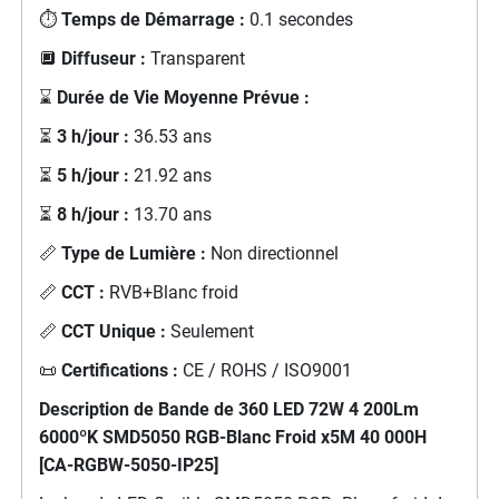
⏱️
Temps de Démarrage :
0.1 secondes
🔲
Diffuseur :
Transparent
⌛
Durée de Vie Moyenne Prévue :
⏳
3 h/jour :
36.53 ans
⏳
5 h/jour :
21.92 ans
⏳
8 h/jour :
13.70 ans
📏
Type de Lumière :
Non directionnel
📏
CCT :
RVB+Blanc froid
📏
CCT Unique :
Seulement
📜
Certifications :
CE / ROHS / ISO9001
Description de Bande de 360 LED 72W 4 200Lm
6000ºK SMD5050 RGB-Blanc Froid x5M 40 000H
[CA-RGBW-5050-IP25]