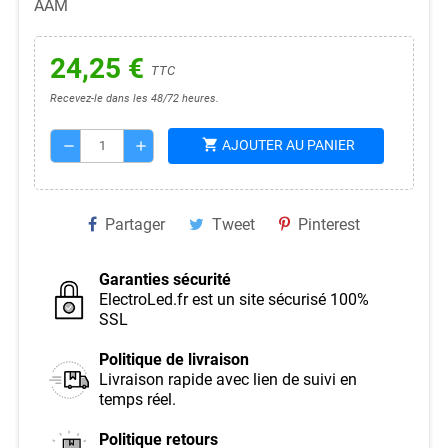
AAM
24,25 €
TTC
Recevez-le dans les 48/72 heures.
shopping_cart
AJOUTER AU PANIER
remove
add
Partager
Tweet
Pinterest
Garanties sécurité
ElectroLed.fr est un site sécurisé 100%
SSL
Politique de livraison
Livraison rapide avec lien de suivi en
temps réel.
Politique retours