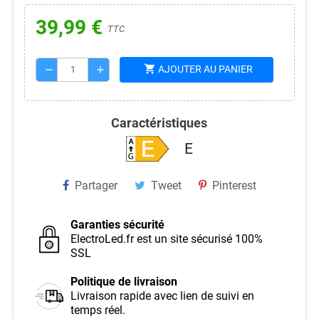
39,99 €
TTC
shopping_cart
AJOUTER AU PANIER
remove
add
Caractéristiques
E
Partager
Tweet
Pinterest
Garanties sécurité
ElectroLed.fr est un site sécurisé 100%
SSL
Politique de livraison
Livraison rapide avec lien de suivi en
temps réel.