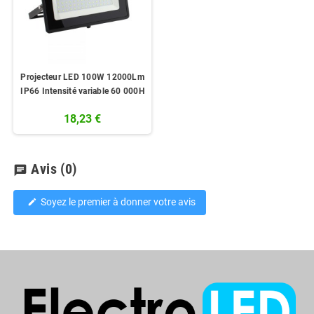
Projecteur LED 100W 12000Lm
IP66 Intensité variable 60 000H
18,23 €
Avis
(0)
chat
Soyez le premier à donner votre avis
edit