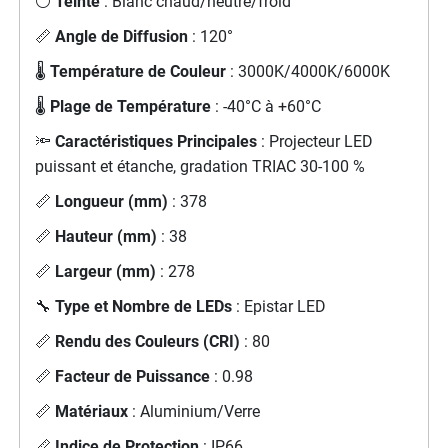
⚪
Teinte
: Blanc chaud/neutre/froid
📏
Angle de Diffusion
: 120°
🌡️
Température de Couleur
: 3000K/4000K/6000K
🌡️
Plage de Température
: -40°C à +60°C
🔦
Caractéristiques Principales
: Projecteur LED
puissant et étanche, gradation TRIAC 30-100 %
📏
Longueur (mm)
: 378
📏
Hauteur (mm)
: 38
📏
Largeur (mm)
: 278
🔧
Type et Nombre de LEDs
: Epistar LED
📏
Rendu des Couleurs (CRI)
: 80
📏
Facteur de Puissance
: 0.98
📏
Matériaux
: Aluminium/Verre
📏
Indice de Protection
: IP66