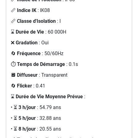
📏
Indice IK
: IK08
📏
Classe d'Isolation
: I
⌛
Durée de Vie
: 60 000H
❌
Gradation
: Oui
🔄
Fréquence
: 50/60Hz
⏱️
Temps de Démarrage
: 0.1s
🔲
Diffuseur
: Transparent
🔄
Flicker
: 0.41
⌛
Durée de Vie Moyenne Prévue
:
• ⏳
3 h/jour
: 54.79 ans
• ⏳
5 h/jour
: 32.88 ans
• ⏳
8 h/jour
: 20.55 ans