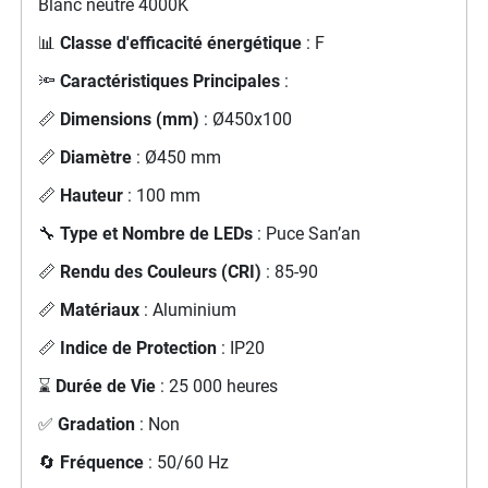
Blanc neutre 4000K
📊
Classe d'efficacité énergétique
: F
🔦
Caractéristiques Principales
:
📏
Dimensions (mm)
: Ø450x100
📏
Diamètre
: Ø450 mm
📏
Hauteur
: 100 mm
🔧
Type et Nombre de LEDs
: Puce San’an
📏
Rendu des Couleurs (CRI)
: 85-90
📏
Matériaux
: Aluminium
📏
Indice de Protection
: IP20
⌛
Durée de Vie
: 25 000 heures
✅
Gradation
: Non
🔄
Fréquence
: 50/60 Hz