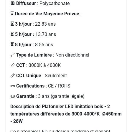
🔲
Diffuseur
: Polycarbonate
⌛
Durée de Vie Moyenne Prévue
:
⏳ 3 h/jour
: 22.83 ans
⏳ 5 h/jour :
13.70 ans
⏳ 8 h/jour
: 8.55 ans
📏
Type de Lumière
: Non directionnel
📏
CCT
: 3000K à 4000K
📏
CCT Unique
: Seulement
📜
Certifications
: CE / ROHS
📜
Garantie
: 3 ans (garantie légale)
Description de Plafonnier LED imitation bois - 2
températures différentes de 3000-4000ºK- Ø450mm
- 28W
Ce plafonnier LED au design moderne et élégant