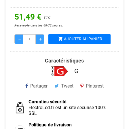
51,49 €
TTC
Recevez-le dans les 48/72 heures.
shopping_cart
AJOUTER AU PANIER
remove
add
Caractéristiques
G
Partager
Tweet
Pinterest
Garanties sécurité
ElectroLed.fr est un site sécurisé 100%
SSL
Politique de livraison