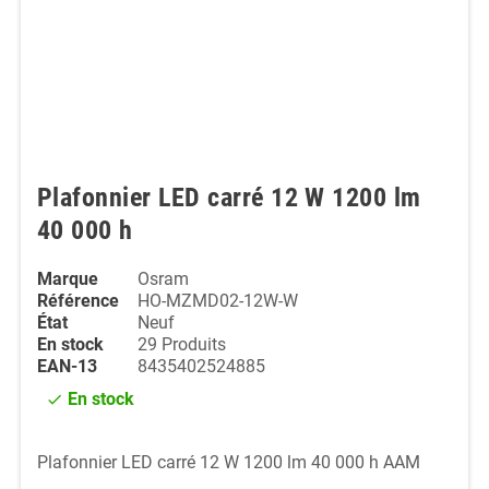
Plafonnier LED carré 12 W 1200 lm
40 000 h
Marque
Osram
Référence
HO-MZMD02-12W-W
État
Neuf
En stock
29 Produits
EAN-13
8435402524885
En stock
check
Plafonnier LED carré 12 W 1200 lm 40 000 h AAM