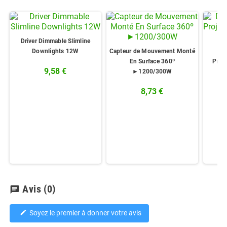
Driver Dimmable Slimline
Downlights 12W
Capteur de Mouvement Monté
Dr
En Surface 360º
Proj
9,58 €
►1200/300W
8,73 €
Avis
(0)
chat
Soyez le premier à donner votre avis
edit