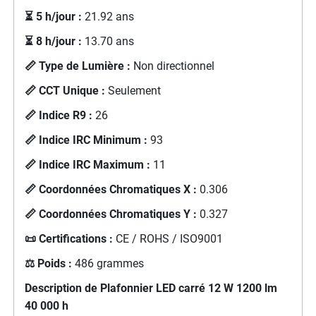
⏳ 5 h/jour :
21.92 ans
⏳ 8 h/jour :
13.70 ans
📏 Type de Lumière :
Non directionnel
📏 CCT Unique :
Seulement
📏 Indice R9 :
26
📏 Indice IRC Minimum :
93
📏 Indice IRC Maximum :
11
📏 Coordonnées Chromatiques X :
0.306
📏 Coordonnées Chromatiques Y :
0.327
📜 Certifications :
CE / ROHS / ISO9001
⚖️ Poids :
486 grammes
Description de
Plafonnier LED carré 12 W 1200 lm
40 000 h