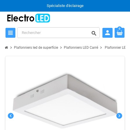
Spécialiste d'éclairage
0
person
view_headline
search
chevron_right
chevron_right
chevron_right
Plafonniers led de superfície
Plafonniers LED Carré
Plafonnier LED 
chevron_left
chevron_right