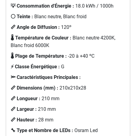
💡 Consommation d'Énergie :
18.0 kWh / 1000h
⚪ Teinte :
Blanc neutre, Blanc froid
📏 Angle de Diffusion :
120º
🌡️ Température de Couleur :
Blanc neutre 4200K,
Blanc froid 6000K
🌡️ Plage de Température :
-20 à +40 ºC
⚡ Classe Énergétique :
G
🔦 Caractéristiques Principales :
📏 Dimensions (mm) :
210x210x28
📏 Longueur :
210 mm
📏 Largeur :
210 mm
📏 Hauteur :
28 mm
🔧 Type et Nombre de LEDs :
Osram Led