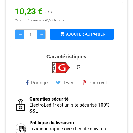
10,23 €
TTC
Recevez-le dans les 48/72 heures.
shopping_cart
AJOUTER AU PANIER
remove
add
Caractéristiques
G
Partager
Tweet
Pinterest
Garanties sécurité
ElectroLed.fr est un site sécurisé 100%
SSL
Politique de livraison
Livraison rapide avec lien de suivi en