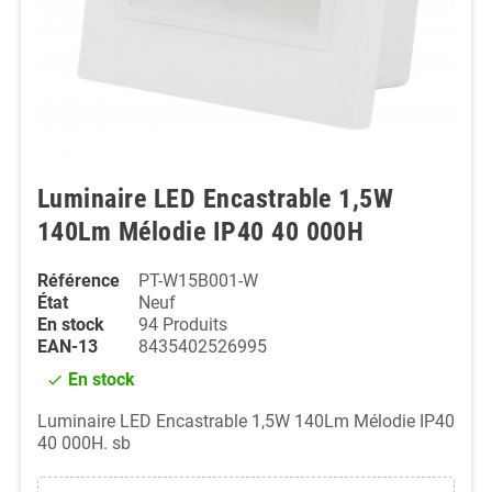
Luminaire LED Encastrable 1,5W
140Lm Mélodie IP40 40 000H
Référence
PT-W15B001-W
État
Neuf
En stock
94 Produits
EAN-13
8435402526995
En stock
check
Luminaire LED Encastrable 1,5W 140Lm Mélodie IP40
40 000H. sb