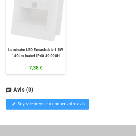
Luminaire LED Encastrable 1,5W
140Lm Isabel IP40 40 000H
7,38 €
Avis
(0)
chat
Soyez le premier à donner votre avis
edit