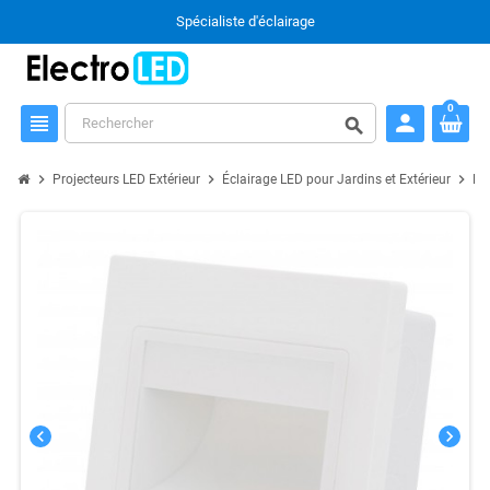
Spécialiste d'éclairage
0
person
view_headline
search
chevron_right
chevron_right
chevron_right
Projecteurs LED Extérieur
Éclairage LED pour Jardins et Extérieur
Lu
chevron_left
chevron_right