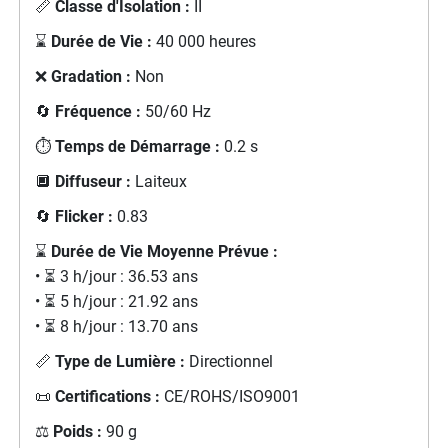
📏
Classe d'Isolation :
II
⌛
Durée de Vie :
40 000 heures
❌
Gradation :
Non
🔄
Fréquence :
50/60 Hz
⏱️
Temps de Démarrage :
0.2 s
🔲
Diffuseur :
Laiteux
🔄
Flicker :
0.83
⌛
Durée de Vie Moyenne Prévue :
• ⏳ 3 h/jour : 36.53 ans
• ⏳ 5 h/jour : 21.92 ans
• ⏳ 8 h/jour : 13.70 ans
📏
Type de Lumière :
Directionnel
📜
Certifications :
CE/ROHS/ISO9001
⚖️
Poids :
90 g