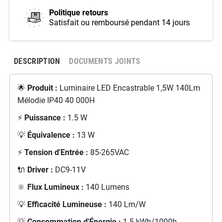
Politique retours
Satisfait ou remboursé pendant 14 jours
DESCRIPTION
DOCUMENTS JOINTS
🌟
Produit :
Luminaire LED Encastrable 1,5W 140Lm
Mélodie IP40 40 000H
⚡
Puissance :
1.5 W
💡
Équivalence :
13 W
⚡
Tension d'Entrée :
85-265VAC
🔌
Driver :
DC9-11V
🔆
Flux Lumineux :
140 Lumens
💡
Efficacité Lumineuse :
140 Lm/W
💡
Consommation d'Énergie :
1.5 kWh/1000h