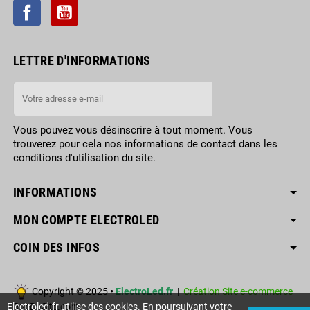
Facebook
YouTube
LETTRE D'INFORMATIONS
Vous pouvez vous désinscrire à tout moment. Vous
trouverez pour cela nos informations de contact dans les
conditions d'utilisation du site.
INFORMATIONS
MON COMPTE ELECTROLED
COIN DES INFOS
Copyright © 2025
•
ElectroLed.fr
|
Création Site e-commerce
RueDuSite.com
Electroled.fr utilise des cookies. En poursuivant votre