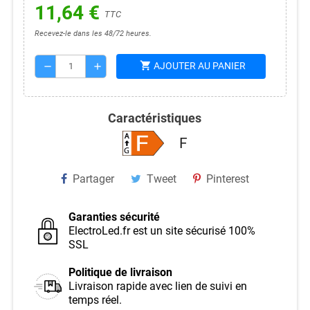
11,64 €
TTC
Recevez-le dans les 48/72 heures.
shopping_cart
AJOUTER AU PANIER
remove
add
Caractéristiques
F
Partager
Tweet
Pinterest
Garanties sécurité
ElectroLed.fr est un site sécurisé 100%
SSL
Politique de livraison
Livraison rapide avec lien de suivi en
temps réel.