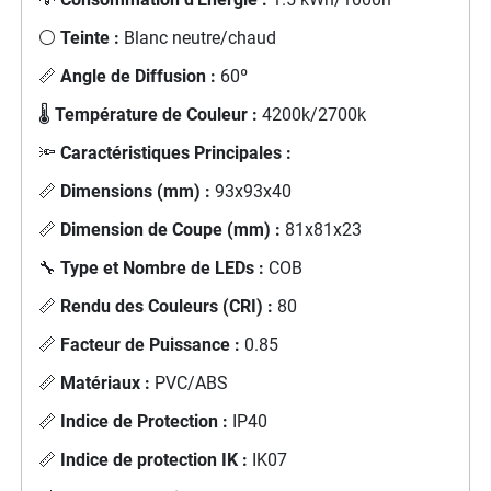
⚪
Teinte :
Blanc neutre/chaud
📏
Angle de Diffusion :
60º
🌡️
Température de Couleur :
4200k/2700k
🔦
Caractéristiques Principales :
📏
Dimensions (mm) :
93x93x40
📏
Dimension de Coupe (mm) :
81x81x23
🔧
Type et Nombre de LEDs :
COB
📏
Rendu des Couleurs (CRI) :
80
📏
Facteur de Puissance :
0.85
📏
Matériaux :
PVC/ABS
📏
Indice de Protection :
IP40
📏
Indice de protection IK :
IK07