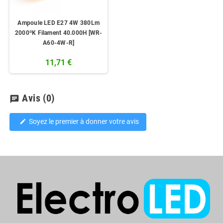
Ampoule LED E27 4W 380Lm
2000ºK Filament 40.000H [WR-
A60-4W-R]
11,71 €
Avis
(0)
chat
Soyez le premier à donner votre avis
edit