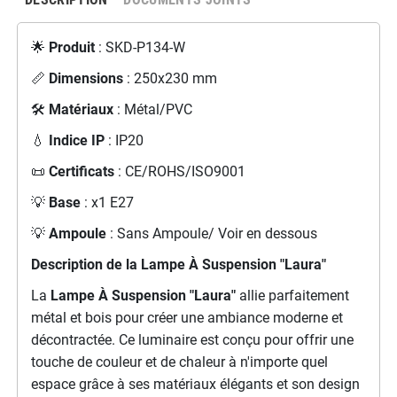
🌟
Produit
: SKD-P134-W
📏
Dimensions
: 250x230 mm
🛠️
Matériaux
: Métal/PVC
💧
Indice IP
: IP20
📜
Certificats
: CE/ROHS/ISO9001
💡
Base
: x1 E27
💡
Ampoule
: Sans Ampoule/ Voir en dessous
Description de la
Lampe À Suspension "Laura"
La
Lampe À Suspension "Laura"
allie parfaitement
métal et bois pour créer une ambiance moderne et
décontractée. Ce luminaire est conçu pour offrir une
touche de couleur et de chaleur à n'importe quel
espace grâce à ses matériaux élégants et son design