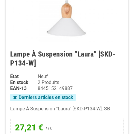
Lampe À Suspension "Laura" [SKD-
P134-W]
État
Neuf
En stock
2 Produits
EAN-13
8445152149887
Derniers articles en stock
notifications_active
Lampe À Suspension "Laura" [SKD-P134-W]. SB
27,21 €
TTC