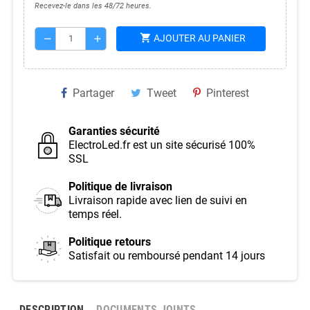
Recevez-le dans les 48/72 heures.
shopping_cart
AJOUTER AU PANIER
remove
add
Partager
Tweet
Pinterest
Garanties sécurité
ElectroLed.fr est un site sécurisé 100%
SSL
Politique de livraison
Livraison rapide avec lien de suivi en
temps réel.
Politique retours
Satisfait ou remboursé pendant 14 jours
DESCRIPTION
DOCUMENTS JOINTS