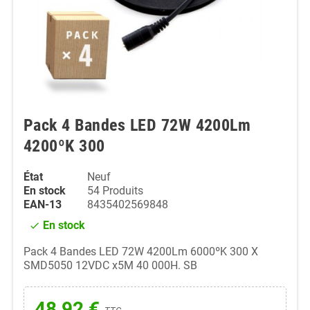
Pack 4 Bandes LED 72W 4200Lm
4200ºK 300
État
Neuf
En stock
54 Produits
EAN-13
8435402569848
En stock
check
Pack 4 Bandes LED 72W 4200Lm 6000ºK 300 X
SMD5050 12VDC x5M 40 000H. SB
48,92 €