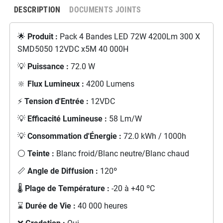
DESCRIPTION
DOCUMENTS JOINTS
🌟
Produit :
Pack 4 Bandes LED 72W 4200Lm 300 X
SMD5050 12VDC x5M 40 000H
💡
Puissance :
72.0 W
🔆
Flux Lumineux :
4200 Lumens
⚡
Tension d'Entrée :
12VDC
💡
Efficacité Lumineuse :
58 Lm/W
💡
Consommation d'Énergie :
72.0 kWh / 1000h
⚪
Teinte :
Blanc froid/Blanc neutre/Blanc chaud
📏
Angle de Diffusion :
120º
🌡️
Plage de Température :
-20 à +40 ºC
⌛
Durée de Vie :
40 000 heures