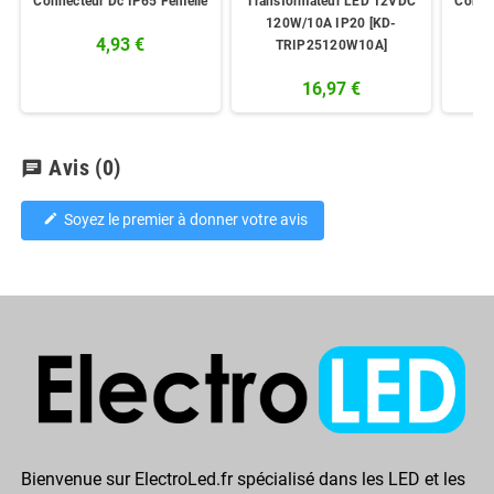
Connecteur Dc IP65 Femelle
Transformateur LED 12VDC
Conne
120W/10A IP20 [KD-
4,93 €
TRIP25120W10A]
16,97 €
Avis
(0)
chat
Soyez le premier à donner votre avis
edit
Bienvenue sur ElectroLed.fr spécialisé dans les LED et les