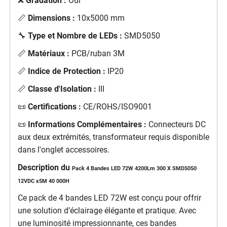
❌
Gradation :
Oui
📏
Dimensions :
10x5000 mm
🔧
Type et Nombre de LEDs :
SMD5050
📏
Matériaux :
PCB/ruban 3M
📏
Indice de Protection :
IP20
📏
Classe d'Isolation :
III
📜
Certifications :
CE/ROHS/ISO9001
📜
Informations Complémentaires :
Connecteurs DC
aux deux extrémités, transformateur requis disponible
dans l'onglet accessoires.
Description du
Pack 4 Bandes LED 72W 4200Lm 300 X SMD5050
12VDC x5M 40 000H
Ce pack de 4 bandes LED 72W est conçu pour offrir
une solution d’éclairage élégante et pratique. Avec
une luminosité impressionnante, ces bandes