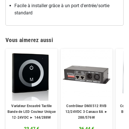
Facile à installer grâce à un port d'entrée/sortie
standard
Vous aimerez aussi
Variateur Encastré Tactile
Contrôleur DMX512 RVB
Contr
Bande de LED Couleur Unique
12/24VDC 3 Canaux 8A ►
Band
12-24VDC ► 144/288W
288/576W
24
23,47 €
36,44 €