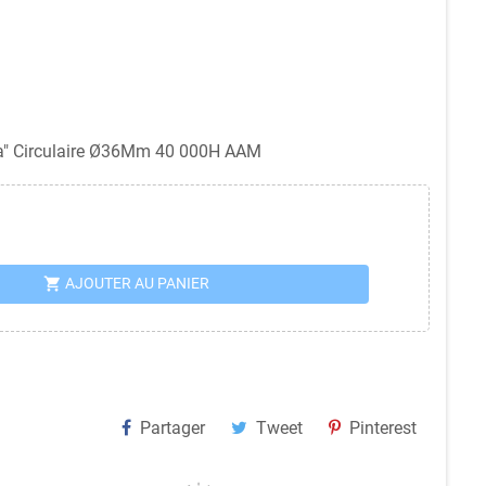
a" Circulaire Ø36Mm 40 000H AAM
shopping_cart
AJOUTER AU PANIER
Partager
Tweet
Pinterest