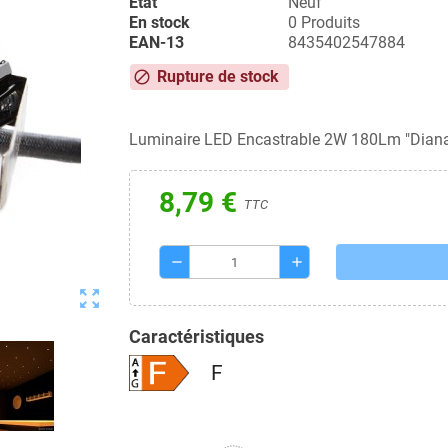
État
Neuf
En stock
0 Produits
EAN-13
8435402547884
Produit disponible avec d'autres options
error_outline
Luminaire LED Encastrable 2W 180Lm "Dian
8,79 €
TTC
remove
add
zoom_out_map
Caractéristiques
F