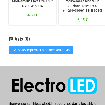
Mouvement Encastré 160º
Mouvement Monté En
►200W/600W
Surface 180º IP44
►1200/300W [SB-BS039]
4,60 €
6,45 €
Avis
(0)
chat
Soyez le premier à donner votre avis
edit
Bienvenue sur ElectroLed.fr spécialisé dans les LED et