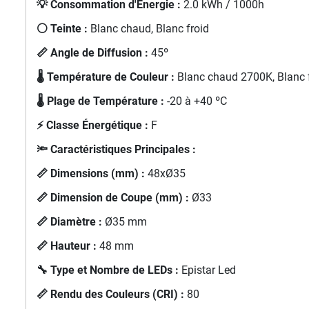
💡 Consommation d'Énergie :
2.0 kWh / 1000h
⚪ Teinte :
Blanc chaud, Blanc froid
📏 Angle de Diffusion :
45º
🌡️ Température de Couleur :
Blanc chaud 2700K, Blanc 
🌡️ Plage de Température :
-20 à +40 ºC
⚡ Classe Énergétique :
F
🔦 Caractéristiques Principales :
📏 Dimensions (mm) :
48xØ35
📏 Dimension de Coupe (mm) :
Ø33
📏 Diamètre :
Ø35 mm
📏 Hauteur :
48 mm
🔧 Type et Nombre de LEDs :
Epistar Led
📏 Rendu des Couleurs (CRI) :
80