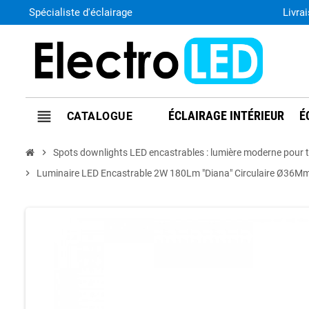
Spécialiste d'éclairage
Livra
view_headline
ÉCLAIRAGE INTÉRIEUR
É
chevron_right
Spots downlights LED encastrables : lumière moderne pour 
chevron_right
Luminaire LED Encastrable 2W 180Lm "Diana" Circulaire Ø36M