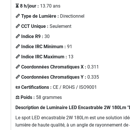
⏳ 8 h/jour :
13.70 ans
📏 Type de Lumière :
Directionnel
📏 CCT Unique :
Seulement
📏 Indice R9 :
30
📏 Indice IRC Minimum :
91
📏 Indice IRC Maximum :
13
📏 Coordonnées Chromatiques X :
0.311
📏 Coordonnées Chromatiques Y :
0.335
📜 Certifications :
CE / ROHS / ISO9001
⚖️ Poids :
58 grammes
Description de
Luminaire LED Encastrable 2W 180Lm "
Le spot LED encastrable 2W 180Lm est une solution idéale
lumière de haute qualité, à un angle de rayonnement de 4