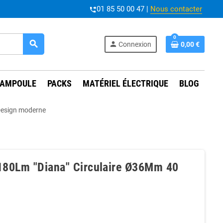
01 85 50 00 47 |
Nous contacter
phone_forwarded
0
search
person
Connexion
0,00 €
AMPOULE
PACKS
MATÉRIEL ÉLECTRIQUE
BLOG
 Design moderne
180Lm "Diana" Circulaire Ø36Mm 40