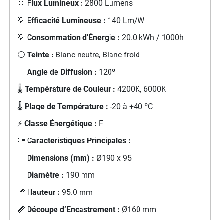
🔆
Flux Lumineux :
2800 Lumens
💡
Efficacité Lumineuse :
140 Lm/W
💡
Consommation d'Énergie :
20.0 kWh / 1000h
⚪
Teinte :
Blanc neutre, Blanc froid
📏
Angle de Diffusion :
120º
🌡️
Température de Couleur :
4200K, 6000K
🌡️
Plage de Température :
-20 à +40 ºC
⚡
Classe Énergétique :
F
🔦
Caractéristiques Principales :
📏
Dimensions (mm) :
Ø190 x 95
📏
Diamètre :
190 mm
📏
Hauteur :
95.0 mm
📏
Découpe d’Encastrement :
Ø160 mm