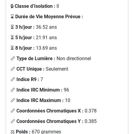
🔒
Classe d’Isolation :
II
⌛
Durée de Vie Moyenne Prévue :
⏳
3 h/jour :
36.52 ans
⏳
5 h/jour :
21.91 ans
⏳
8 h/jour :
13.69 ans
📏
Type de Lumière :
Non directionnel
📏
CCT Unique :
Seulement
📏
Indice R9 :
7
📏
Indice IRC Minimum :
96
📏
Indice IRC Maximum :
10
📏
Coordonnées Chromatiques X :
0.378
📏
Coordonnées Chromatiques Y :
0.385
⚖️
Poids :
670 grammes