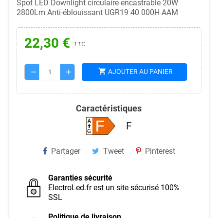
Spot LED Downlight circulaire encastrable 20W
2800Lm Anti-éblouissant UGR19 40 000H AAM
22,30 €
TTC
shopping_cart
AJOUTER AU PANIER
remove
add
Caractéristiques
F
Partager
Tweet
Pinterest
Garanties sécurité
ElectroLed.fr est un site sécurisé 100%
SSL
Politique de livraison