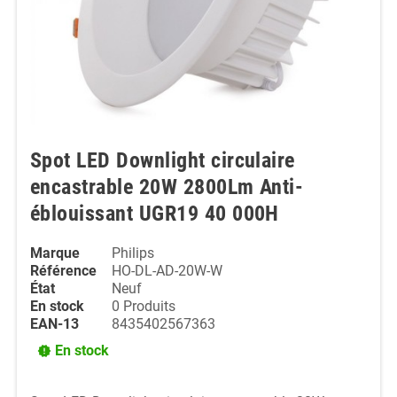
Spot LED Downlight circulaire
encastrable 20W 2800Lm Anti-
éblouissant UGR19 40 000H
Marque
Philips
Référence
HO-DL-AD-20W-W
État
Neuf
En stock
0 Produits
EAN-13
8435402567363
En stock
new_releases