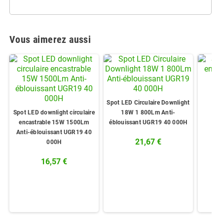
Vous aimerez aussi
Sp
Spot LED Circulaire Downlight
en
Spot LED downlight circulaire
18W 1 800Lm Anti-
encastrable 15W 1500Lm
éblouissant UGR19 40 000H
Anti-éblouissant UGR19 40
21,67 €
000H
16,57 €