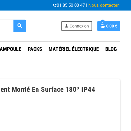
01 85 50 00 47 |
Nous contacter
phone_forwarded
0
search
person
Connexion
0,00 €
AMPOULE
PACKS
MATÉRIEL ÉLECTRIQUE
BLOG
ent Monté En Surface 180º IP44