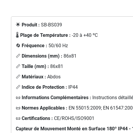
🌟
Produit :
SB-BS039
🌡️
Plage de Température :
-20 à +40 ºC
🔄
Fréquence :
50/60 Hz
📏
Dimensions (mm) :
86x81
📏
Taille (mm) :
86x81
📏
Matériaux :
Abdos
📏
Indice de Protection :
IP44
📜
Informations Complémentaires :
Instructions détaill
📜
Normes Applicables :
EN 55015:2009; EN 61547:2009
📜
Certifications :
CE/ROHS/ISO9001
Capteur de Mouvement Monté en Surface 180º IP44 -