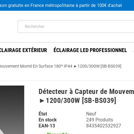
ison gratuite en France métropolitaine à partir de 100€ d'achat
CLAIRAGE EXTÉRIEUR
ÉCLAIRAGE LED PROFESSIONNEL
 Mouvement Monté En Surface 180º IP44 ►1200/300W [SB-BS039]
Détecteur à Capteur de Mouvem
►1200/300W [SB-BS039]
État
Neuf
En stock
249 Produits
EAN-13
8435402532927