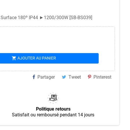
n Surface 180º IP44 ►1200/300W [SB-BS039]
shopping_cart
AJOUTER AU PANIER
Partager
Tweet
Pinterest
Politique retours
Satisfait ou remboursé pendant 14 jours