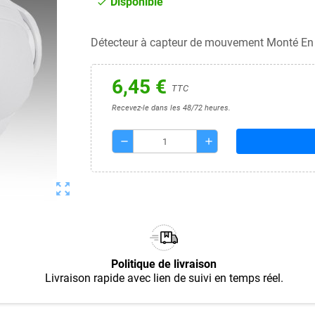
Disponible
check
Détecteur à capteur de mouvement Monté E
6,45 €
TTC
Recevez-le dans les 48/72 heures.
remove
add
zoom_out_map
Politique de livraison
Livraison rapide avec lien de suivi en temps réel.