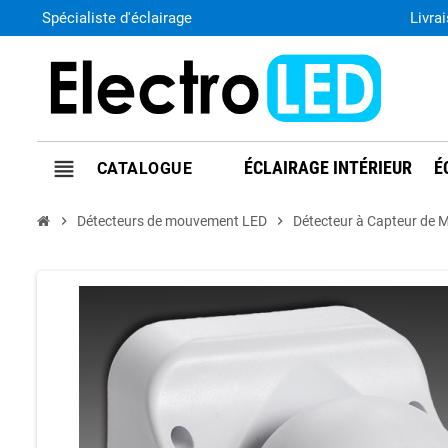
Spécialiste d'éclairage
Livra
view_headline
ÉCLAIRAGE INTÉRIEUR
É
chevron_right
Détecteurs de mouvement LED
chevron_right
Détecteur à Capteur de