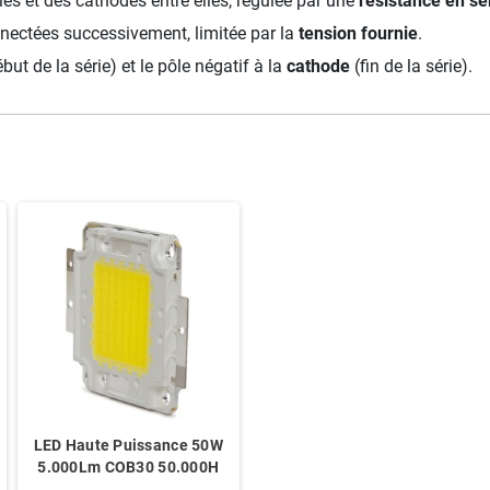
es et des cathodes entre elles, régulée par une
résistance en sé
nectées successivement, limitée par la
tension fournie
.
but de la série) et le pôle négatif à la
cathode
(fin de la série).
LED Haute Puissance 50W
5.000Lm COB30 50.000H