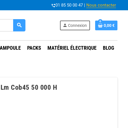
01 85 50 00 47 |
Nous contacter
phone_forwarded
0
search
person
Connexion
0,00 €
AMPOULE
PACKS
MATÉRIEL ÉLECTRIQUE
BLOG
 Lm Cob45 50 000 H