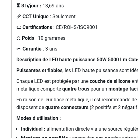
⏳ 8 h/jour :
13,69 ans
📏
CCT Unique
: Seulement
📜
Certifications
: CE/ROHS/ISO9001
⚖️
Poids
: 10 grammes
📜
Garantie
: 3 ans
Description de LED haute puissance 50W 5000 Lm Cob
Puissantes et fiables
, les LED haute puissance sont id
Chaque LED est protégée par une
couche de silicone
ent
métallique comporte
quatre trous
pour un
montage faci
En raison de leur base métallique, il est recommandé de 
disposent de
quatre connecteurs
(2 positifs et 2 négati
Modes d’utilisation :
Individuel :
alimentation directe via une source régulée