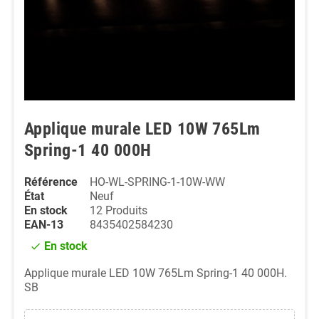
Applique murale LED 10W 765Lm
Spring-1 40 000H
Référence
HO-WL-SPRING-1-10W-WW
État
Neuf
En stock
12 Produits
EAN-13
8435402584230
En stock
check
Applique murale LED 10W 765Lm Spring-1 40 000H.
SB