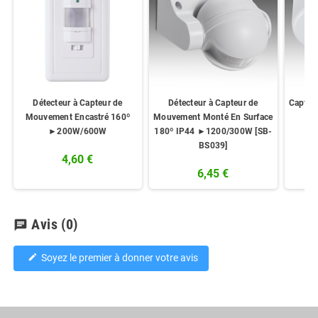
Détecteur à Capteur de
Détecteur à Capteur de
Capteu
Mouvement Encastré 160º
Mouvement Monté En Surface
►200W/600W
180º IP44 ►1200/300W [SB-
BS039]
4,60 €
6,45 €
Avis
(0)
chat
Soyez le premier à donner votre avis
edit