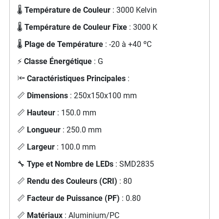
🌡️
Température de Couleur
: 3000 Kelvin
🌡️
Température de Couleur Fixe
: 3000 K
🌡️
Plage de Température
: -20 à +40 ºC
⚡
Classe Énergétique
: G
🔦
Caractéristiques Principales
:
📏
Dimensions
: 250x150x100 mm
📏
Hauteur
: 150.0 mm
📏
Longueur
: 250.0 mm
📏
Largeur
: 100.0 mm
🔧
Type et Nombre de LEDs
: SMD2835
📏
Rendu des Couleurs (CRI)
: 80
📏
Facteur de Puissance (PF)
: 0.80
📏
Matériaux
: Aluminium/PC