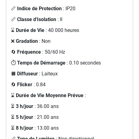
📏
Indice de Protection
: IP20
📏
Classe d'Isolation
: II
⌛
Durée de Vie
: 40 000 heures
❌
Gradation
: Non
🔄
Fréquence
: 50/60 Hz
⏱️
Temps de Démarrage
: 0.10 secondes
🔲
Diffuseur
: Laiteux
🔄
Flicker
: 0.84
⌛
Durée de Vie Moyenne Prévue
:
⏳
3 h/jour
: 36.00 ans
⏳
5 h/jour
: 21.00 ans
⏳
8 h/jour
: 13.00 ans
📏
Type de Lumière
: Non directionnel