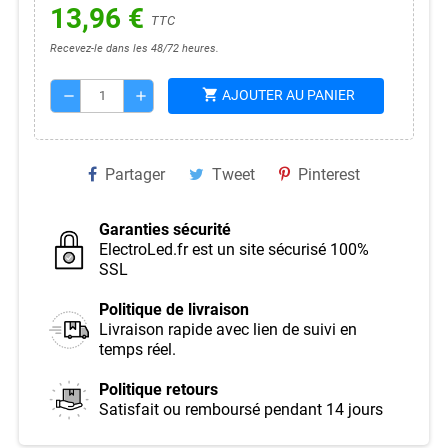
13,96 €
TTC
Recevez-le dans les 48/72 heures.
shopping_cart
AJOUTER AU PANIER
remove
add
Partager
Tweet
Pinterest
Garanties sécurité
ElectroLed.fr est un site sécurisé 100%
SSL
Politique de livraison
Livraison rapide avec lien de suivi en
temps réel.
Politique retours
Satisfait ou remboursé pendant 14 jours