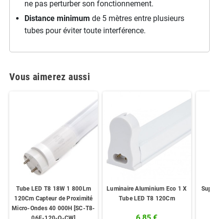
ne pas perturber son fonctionnement.
Distance minimum
de 5 mètres entre plusieurs
tubes pour éviter toute interférence.
Vous aimerez aussi
Tube LED T8 18W 1 800Lm
Luminaire Aluminium Eco 1 X
Suppo
120Cm Capteur de Proximité
Tube LED T8 120Cm
Micro-Ondes 40 000H [SC-T8-
6,85 €
06F-120-O-CW]