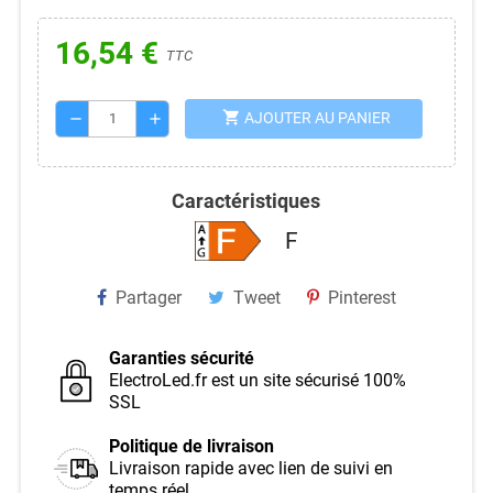
16,54 €
TTC
shopping_cart
AJOUTER AU PANIER
remove
add
Caractéristiques
F
Partager
Tweet
Pinterest
Garanties sécurité
ElectroLed.fr est un site sécurisé 100%
SSL
Politique de livraison
Livraison rapide avec lien de suivi en
temps réel.