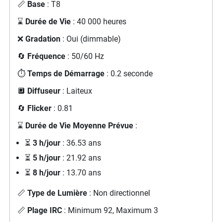
📏
Base
: T8
⌛
Durée de Vie
: 40 000 heures
❌
Gradation
: Oui (dimmable)
🔄
Fréquence
: 50/60 Hz
⏱️
Temps de Démarrage
: 0.2 seconde
🔲
Diffuseur
: Laiteux
🔄
Flicker
: 0.81
⌛
Durée de Vie Moyenne Prévue
:
⏳
3 h/jour
: 36.53 ans
⏳
5 h/jour
: 21.92 ans
⏳
8 h/jour
: 13.70 ans
📏
Type de Lumière
: Non directionnel
📏
Plage IRC
: Minimum 92, Maximum 3