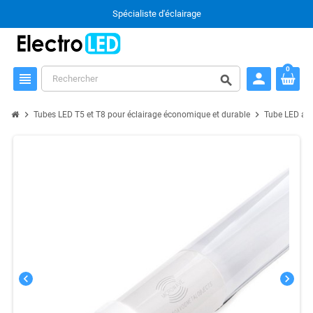
Spécialiste d'éclairage
0
person
view_headline
search
chevron_right
chevron_right
Tubes LED T5 et T8 pour éclairage économique et durable
Tube LED ave
chevron_left
chevron_right