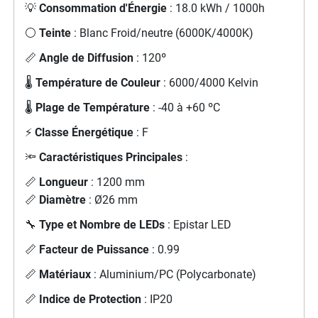
💡
Consommation d'Énergie
: 18.0 kWh / 1000h
⚪
Teinte
: Blanc Froid/neutre (6000K/4000K)
📏
Angle de Diffusion
: 120º
🌡️
Température de Couleur
: 6000/4000 Kelvin
🌡️
Plage de Température
: -40 à +60 ºC
⚡
Classe Énergétique
: F
🔦
Caractéristiques Principales
:
📏
Longueur
: 1200 mm
📏
Diamètre
: Ø26 mm
🔧
Type et Nombre de LEDs
: Epistar LED
📏
Facteur de Puissance
: 0.99
📏
Matériaux
: Aluminium/PC (Polycarbonate)
📏
Indice de Protection
: IP20