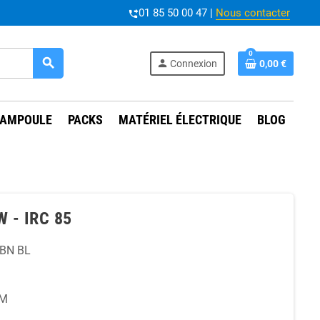
01 85 50 00 47 |
Nous contacter
phone_forwarded
0
search
person
Connexion
0,00 €
AMPOULE
PACKS
MATÉRIEL ÉLECTRIQUE
BLOG
 - IRC 85
BN BL
AM