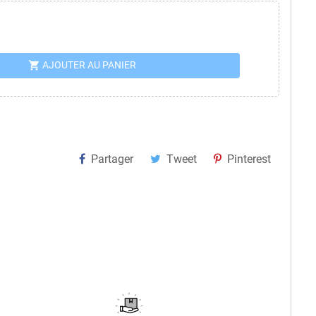
shopping_cart
AJOUTER AU PANIER
Partager
Tweet
Pinterest