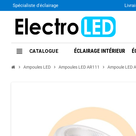
Spécialiste d'éclairage
Livra
view_headline
ÉCLAIRAGE INTÉRIEUR
É
chevron_right
Ampoules LED
chevron_right
Ampoules LED AR111
chevron_right
Ampoule LED A