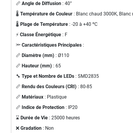
📏
Angle de Diffusion
: 40°
🌡️
Température de Couleur
: Blanc chaud 3000K, Blanc 
🌡️
Plage de Température
: -20 à +40 ºC
⚡
Classe Énergétique
: F
🔦
Caractéristiques Principales
:
📏
Diamètre (mm)
: Ø110
📏
Hauteur (mm)
: 65
🔧
Type et Nombre de LEDs
: SMD2835
📏
Rendu des Couleurs (CRI)
: 80-85
📏
Matériaux
: Plastique
📏
Indice de Protection
: IP20
⌛
Durée de Vie
: 25000 heures
❌
Gradation
: Non