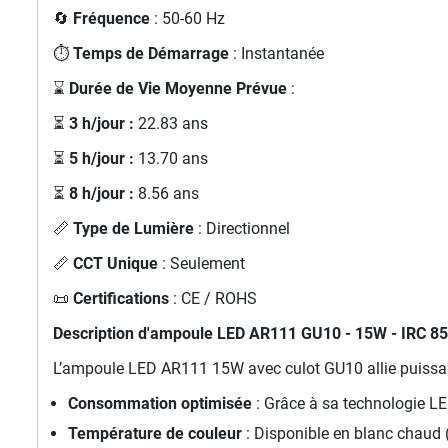
🔄
Fréquence
: 50-60 Hz
⏱️
Temps de Démarrage
: Instantanée
⌛
Durée de Vie Moyenne Prévue
:
⏳
3 h/jour :
22.83 ans
⏳
5 h/jour :
13.70 ans
⏳
8 h/jour :
8.56 ans
📏
Type de Lumière
: Directionnel
📏
CCT Unique
: Seulement
📜
Certifications
: CE / ROHS
Description d'ampoule LED AR111 GU10 - 15W - IRC 85
L’ampoule LED AR111 15W avec culot GU10 allie puissance
Consommation optimisée
: Grâce à sa technologie LE
Température de couleur
: Disponible en blanc chaud (