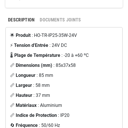
DESCRIPTION
DOCUMENTS JOINTS
🌟
Produit
: HO-TR-IP25-35W-24V
⚡
Tension d'Entrée
: 24V DC
🌡️
Plage de Température
: -20 à +60 ºC
📏
Dimensions (mm)
: 85x37x58
📏
Longueur
: 85 mm
📏
Largeur
: 58 mm
📏
Hauteur
: 37 mm
📏
Matériaux
: Aluminium
📏
Indice de Protection
: IP20
🔄
Fréquence
: 50/60 Hz