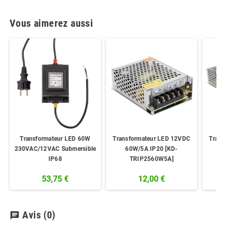
Vous aimerez aussi
Transformateur LED 60W
Transformateur LED 12VDC
Trans
230VAC/12VAC Submersible
60W/5A IP20 [KD-
20
IP68
TRIP2560W5A]
T
53,75 €
12,00 €
Avis
(0)
chat