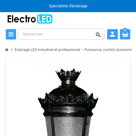
Spécialiste d'éclairage
0
person
view_headline
search
chevron_right
chevron_
Éclairage LED industriel et professionnel – Puissance, confort, économie