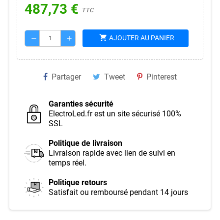
487,73 €
TTC
shopping_cart
AJOUTER AU PANIER
remove
add
Partager
Tweet
Pinterest
Garanties sécurité
ElectroLed.fr est un site sécurisé 100%
SSL
Politique de livraison
Livraison rapide avec lien de suivi en
temps réel.
Politique retours
Satisfait ou remboursé pendant 14 jours