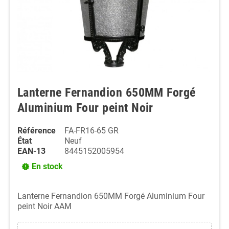
Lanterne Fernandion 650MM Forgé
Aluminium Four peint Noir
Référence
FA-FR16-65 GR
État
Neuf
EAN-13
8445152005954
En stock
new_releases
Lanterne Fernandion 650MM Forgé Aluminium Four
peint Noir AAM