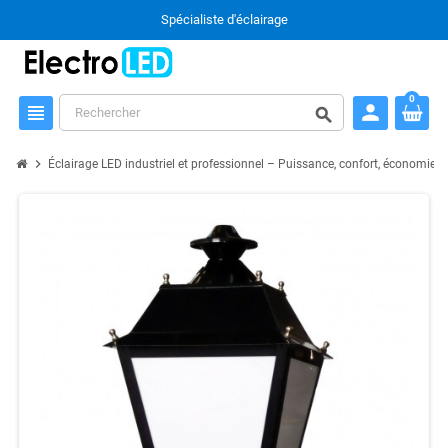
Spécialiste d'éclairage
0
person
view_headline
search
chevron_right
chevron_
Éclairage LED industriel et professionnel – Puissance, confort, économie