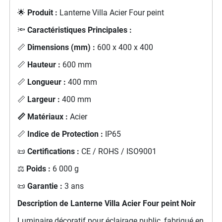
🌟
Produit :
Lanterne Villa Acier Four peint
🔦
Caractéristiques Principales :
📏
Dimensions (mm) :
600 x 400 x 400
📏
Hauteur :
600 mm
📏
Longueur :
400 mm
📏
Largeur :
400 mm
📏 Matériaux :
Acier
📏
Indice de Protection :
IP65
📜
Certifications :
CE / ROHS / ISO9001
⚖️
Poids :
6 000 g
📜
Garantie :
3 ans
Description de Lanterne Villa Acier Four peint Noir
Luminaire décoratif pour éclairage public, fabriqué en