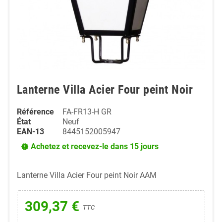
Lanterne Villa Acier Four peint Noir
Référence
FA-FR13-H GR
État
Neuf
EAN-13
8445152005947
Achetez et recevez-le dans 15 jours
new_releases
Lanterne Villa Acier Four peint Noir AAM
309,37 €
TTC