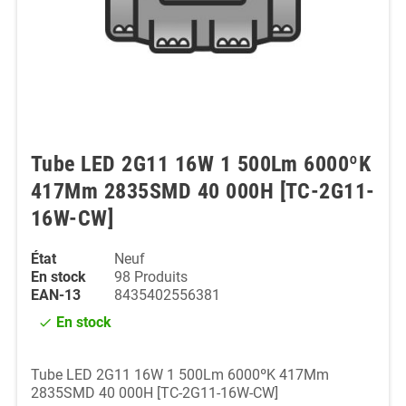
Tube LED 2G11 16W 1 500Lm 6000ºK
417Mm 2835SMD 40 000H [TC-2G11-
16W-CW]
État
Neuf
En stock
98 Produits
EAN-13
8435402556381
En stock
check
Tube LED 2G11 16W 1 500Lm 6000ºK 417Mm
2835SMD 40 000H [TC-2G11-16W-CW]