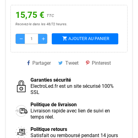
15,75 €
TTC
Recevez-le dans les 48/72 heures.
shopping_cart
AJOUTER AU PANIER
remove
add
Partager
Tweet
Pinterest
Garanties sécurité
ElectroLed.fr est un site sécurisé 100%
SSL
Politique de livraison
Livraison rapide avec lien de suivi en
temps réel.
Politique retours
Satisfait ou remboursé pendant 14 jours