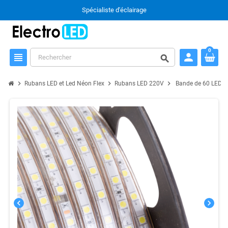
Spécialiste d'éclairage
0
person
view_headline
search
chevron_right
chevron_right
chevron_right
Rubans LED et Led Néon Flex
Rubans LED 220V
Bande de 60 LED/
chevron_left
chevron_right