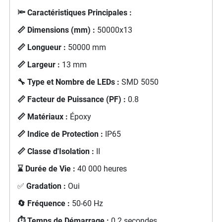
🔦 Caractéristiques Principales :
📏 Dimensions (mm) :
50000x13
📏 Longueur :
50000 mm
📏 Largeur :
13 mm
🔧 Type et Nombre de LEDs :
SMD 5050
📏 Facteur de Puissance (PF) :
0.8
📏 Matériaux :
Époxy
📏 Indice de Protection :
IP65
📏 Classe d'Isolation :
II
⌛ Durée de Vie :
40 000 heures
✅
Gradation :
Oui
🔄 Fréquence :
50-60 Hz
⏱️ Temps de Démarrage :
0.2 secondes