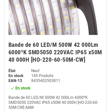
Bande de 60 LED/M 500W 42 000Lm
6000ºK SMD5050 220VAC IP65 x50M
40 000H [HO-220-60-50M-CW]
État
Neuf
En stock
145 Produits
EAN-13
8435402503811
En stock
check
Bande de 60 LED/M 500W 42 000Lm 6000ºK
SMD5050 220VAC IP65 x50M 40 000H [HO-220-60-
50M-CW] AAM