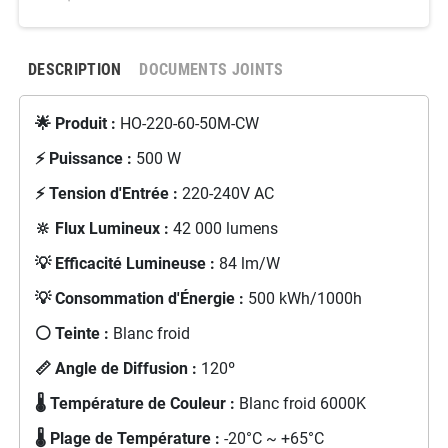
DESCRIPTION
DOCUMENTS JOINTS
🌟 Produit :
HO-220-60-50M-CW
⚡ Puissance :
500 W
⚡ Tension d'Entrée :
220-240V AC
🔆 Flux Lumineux :
42 000 lumens
💡 Efficacité Lumineuse :
84 lm/W
💡 Consommation d'Énergie :
500 kWh/1000h
⚪ Teinte :
Blanc froid
📏 Angle de Diffusion :
120º
🌡️ Température de Couleur :
Blanc froid 6000K
🌡️ Plage de Température :
-20°C ~ +65°C