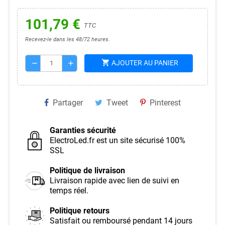
101,79 €
TTC
Recevez-le dans les 48/72 heures.
shopping_cart
AJOUTER AU PANIER
remove
add
Partager
Tweet
Pinterest
Garanties sécurité
ElectroLed.fr est un site sécurisé 100%
SSL
Politique de livraison
Livraison rapide avec lien de suivi en
temps réel.
Politique retours
Satisfait ou remboursé pendant 14 jours