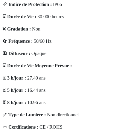
📏
Indice de Protection :
IP66
⌛
Durée de Vie :
30 000 heures
❌
Gradation :
Non
🔄
Fréquence :
50/60 Hz
🔲
Diffuseur :
Opaque
⌛
Durée de Vie Moyenne Prévue :
⏳
3 h/jour :
27.40 ans
⏳
5 h/jour :
16.44 ans
⏳
8 h/jour :
10.96 ans
📏
Type de Lumière :
Non directionnel
📜
Certifications :
CE / ROHS