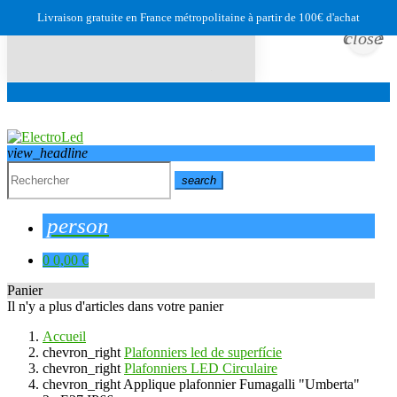
Livraison gratuite en France métropolitaine à partir de 100€ d'achat
close
close
view_headline
search
person
0
0,00 €
Panier
Il n'y a plus d'articles dans votre panier
Accueil
chevron_right
Plafonniers led de superfície
chevron_right
Plafonniers LED Circulaire
chevron_right
Applique plafonnier Fumagalli "Umberta"