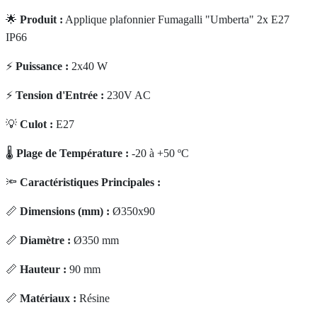
🌟
Produit :
Applique plafonnier Fumagalli "Umberta" 2x E27
IP66
⚡
Puissance :
2x40 W
⚡
Tension d'Entrée :
230V AC
💡
Culot :
E27
🌡️
Plage de Température :
-20 à +50 ºC
🔦
Caractéristiques Principales :
📏
Dimensions (mm) :
Ø350x90
📏
Diamètre :
Ø350 mm
📏
Hauteur :
90 mm
📏
Matériaux :
Résine