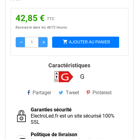
42,85 €
TTC
Recevez-le dans les 48/72 heures.
shopping_cart
AJOUTER AU PANIER
remove
add
Caractéristiques
G
Partager
Tweet
Pinterest
Garanties sécurité
ElectroLed.fr est un site sécurisé 100%
SSL
Politique de livraison