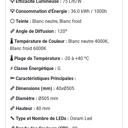
💡 Efficacité Lumineuse :
75 Lm/W
💡 Consommation d'Énergie :
36.0 kWh / 1000h
⚪ Teinte :
Blanc neutre, Blanc froid
📏 Angle de Diffusion :
120º
🌡️ Température de Couleur :
Blanc neutre 4000K,
Blanc froid 6000K
🌡️ Plage de Température :
-20 à +40 ºC
⚡ Classe Énergétique :
G
🔦 Caractéristiques Principales :
📏 Dimensions (mm) :
40xØ505
📏 Diamètre :
Ø505 mm
📏 Hauteur :
40 mm
🔧 Type et Nombre de LEDs :
Osram Led