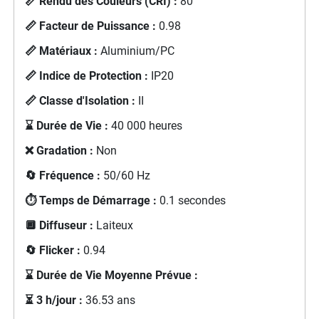
📏 Rendu des Couleurs (CRI) :
80
📏 Facteur de Puissance :
0.98
📏 Matériaux :
Aluminium/PC
📏 Indice de Protection :
IP20
📏 Classe d'Isolation :
II
⌛ Durée de Vie :
40 000 heures
❌ Gradation :
Non
🔄 Fréquence :
50/60 Hz
⏱️ Temps de Démarrage :
0.1 secondes
🔲 Diffuseur :
Laiteux
🔄 Flicker :
0.94
⌛ Durée de Vie Moyenne Prévue :
⏳ 3 h/jour :
36.53 ans