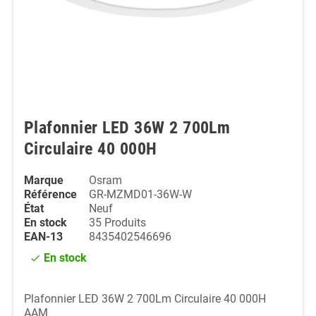
Plafonnier LED 36W 2 700Lm
Circulaire 40 000H
Marque
Osram
Référence
GR-MZMD01-36W-W
État
Neuf
En stock
35 Produits
EAN-13
8435402546696
En stock
check
Plafonnier LED 36W 2 700Lm Circulaire 40 000H
AAM