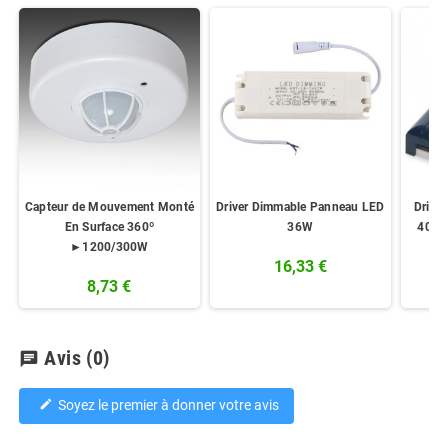
Capteur de Mouvement Monté
Driver Dimmable Panneau LED
Drive
En Surface 360º
36W
40W 
►1200/300W
16,33 €
8,73 €
Avis
(0)
chat
Soyez le premier à donner votre avis
edit