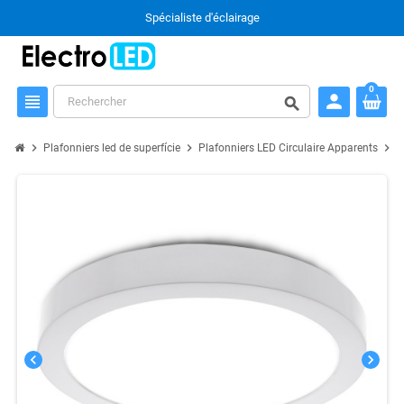
Spécialiste d'éclairage
0
person
view_headline
search
chevron_right
chevron_right
chevron_right
Plafonniers led de superfície
Plafonniers LED Circulaire Apparents
P
chevron_left
chevron_right