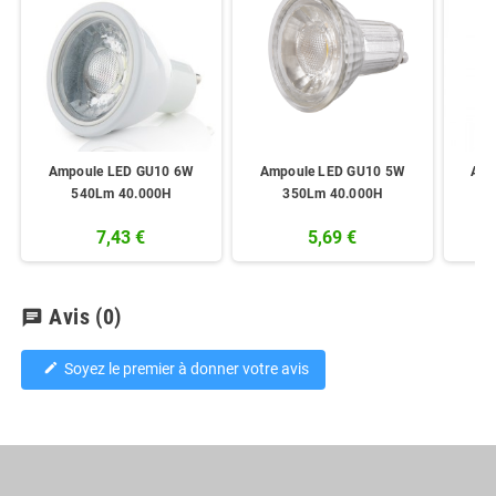
Ampoule LED GU10 6W
Ampoule LED GU10 5W
Amp
540Lm 40.000H
350Lm 40.000H
7,43 €
5,69 €
Avis
(0)
chat
Soyez le premier à donner votre avis
edit