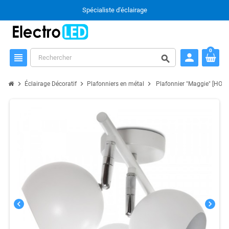
Spécialiste d'éclairage
0
person
view_headline
search
chevron_right
chevron_right
chevron_right
Éclairage Décoratif
Plafonniers en métal
Plafonnier "Maggie" [HO-
chevron_left
chevron_right