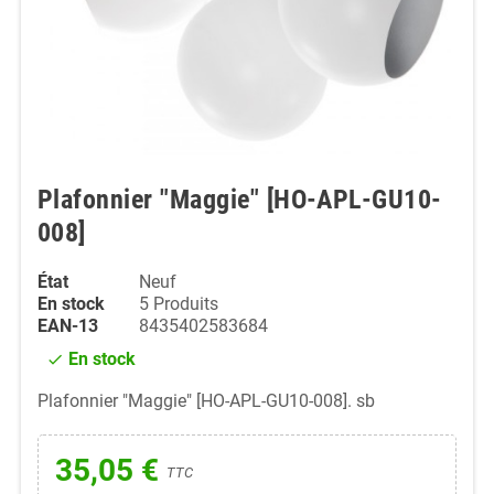
Plafonnier "Maggie" [HO-APL-GU10-
008]
État
Neuf
En stock
5 Produits
EAN-13
8435402583684
En stock
check
Plafonnier "Maggie" [HO-APL-GU10-008]. sb
35,05 €
TTC