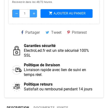
Recevez-le dans les 48/72 heures.
shopping_cart
AJOUTER AU PANIER
remove
add
Partager
Tweet
Pinterest
Garanties sécurité
ElectroLed.fr est un site sécurisé 100%
SSL
Politique de livraison
Livraison rapide avec lien de suivi en
temps réel.
Politique retours
Satisfait ou remboursé pendant 14 jours
DESCRIPTION
DOCUMENTS JOINTS