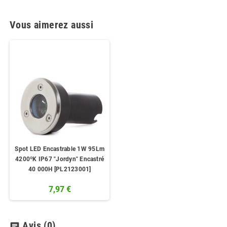
Vous aimerez aussi
Spot LED Encastrable 1W 95Lm
4200ºK IP67 "Jordyn" Encastré
40 000H [PL2123001]
7,97 €
Avis
(0)
chat