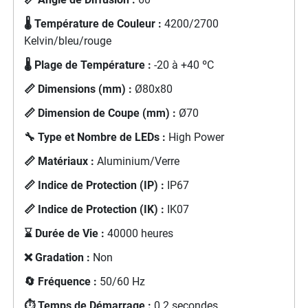
🌡️ Température de Couleur :
4200/2700
Kelvin/bleu/rouge
🌡️ Plage de Température :
-20 à +40 ºC
📏 Dimensions (mm) :
Ø80x80
📏 Dimension de Coupe (mm) :
Ø70
🔧 Type et Nombre de LEDs :
High Power
📏 Matériaux :
Aluminium/Verre
📏 Indice de Protection (IP) :
IP67
📏 Indice de Protection (IK) :
IK07
⌛ Durée de Vie :
40000 heures
❌ Gradation :
Non
🔄 Fréquence :
50/60 Hz
⏱️ Temps de Démarrage :
0.2 secondes