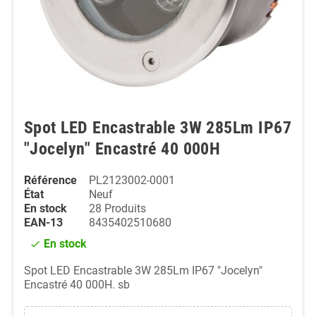
Spot LED Encastrable 3W 285Lm IP67
"Jocelyn" Encastré 40 000H
Référence
PL2123002-0001
État
Neuf
En stock
28 Produits
EAN-13
8435402510680
En stock
check
Spot LED Encastrable 3W 285Lm IP67 "Jocelyn"
Encastré 40 000H. sb