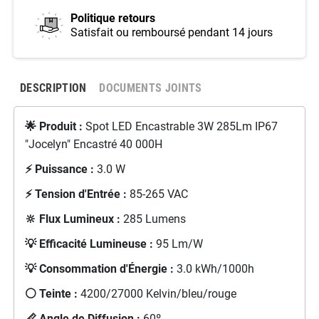
Politique retours
Satisfait ou remboursé pendant 14 jours
DESCRIPTION
DOCUMENTS JOINTS
🌟 Produit :
Spot LED Encastrable 3W 285Lm IP67
"Jocelyn" Encastré 40 000H
⚡ Puissance :
3.0 W
⚡ Tension d'Entrée :
85-265 VAC
🔆 Flux Lumineux :
285 Lumens
💡 Efficacité Lumineuse :
95 Lm/W
💡 Consommation d'Énergie :
3.0 kWh/1000h
⚪ Teinte :
4200/27000 Kelvin/bleu/rouge
📏 Angle de Diffusion :
60º