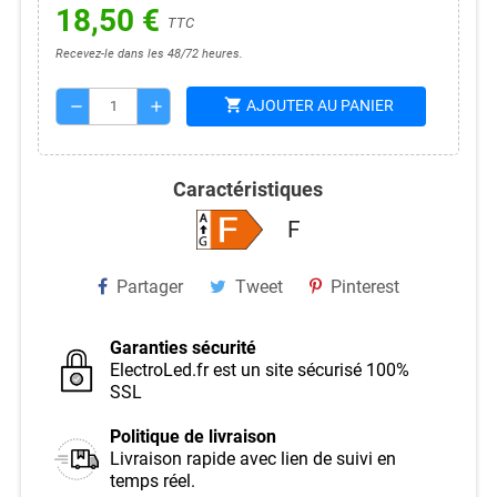
18,50 €
TTC
Recevez-le dans les 48/72 heures.
shopping_cart
AJOUTER AU PANIER
remove
add
Caractéristiques
F
Partager
Tweet
Pinterest
Garanties sécurité
ElectroLed.fr est un site sécurisé 100%
SSL
Politique de livraison
Livraison rapide avec lien de suivi en
temps réel.