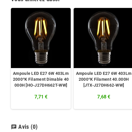
Ampoule LED E27 6W 403Lm
Ampoule LED E27 6W 403Lm
2000ºK Filament Dimable 40
2000ºK Filament 40.000H
000H [HO-J27DH662T-WW]
[JTX-J27DH662-WW]
7,71 €
7,68 €
Avis
(0)
chat