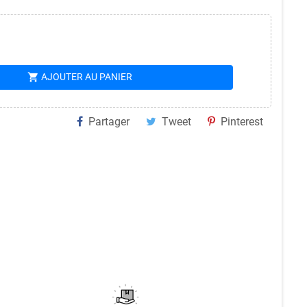
shopping_cart
AJOUTER AU PANIER
Partager
Tweet
Pinterest