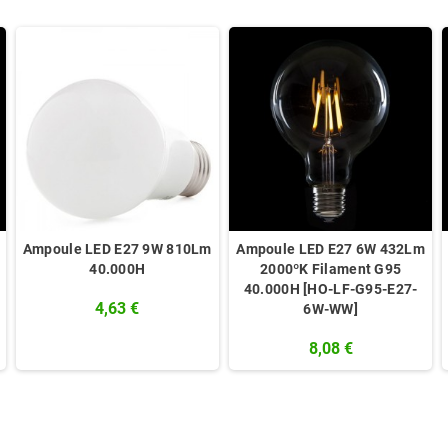
Ampoule LED E27 9W 810Lm
Ampoule LED E27 6W 432Lm
40.000H
2000ºK Filament G95
40.000H [HO-LF-G95-E27-
4,63 €
6W-WW]
8,08 €