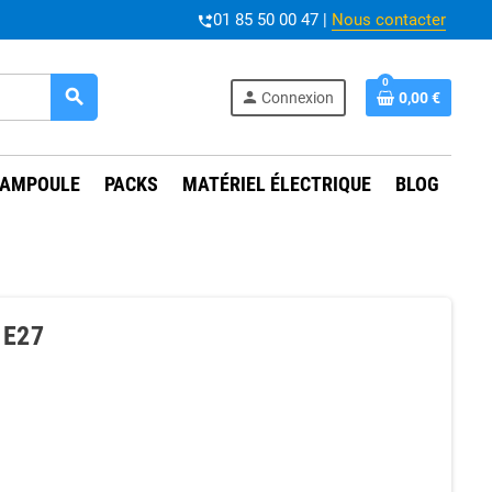
01 85 50 00 47 |
Nous contacter
phone_forwarded
0
search
person
Connexion
0,00 €
AMPOULE
PACKS
MATÉRIEL ÉLECTRIQUE
BLOG
 E27