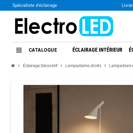
Spécialiste d'éclairage
Livra
view_headline
ÉCLAIRAGE INTÉRIEUR
É
chevron_right
Éclairage Décoratif
chevron_right
Lampadaires droits
chevron_right
Lampadaire d