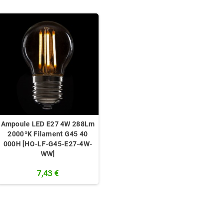
Ampoule LED E27 4W 288Lm
2000ºK Filament G45 40
000H [HO-LF-G45-E27-4W-
WW]
7,43 €