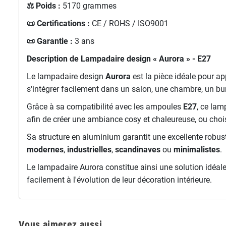
⚖️ Poids :
5170 grammes
📜 Certifications :
CE / ROHS / ISO9001
📜 Garantie :
3 ans
Description de Lampadaire design « Aurora » - E27
Le lampadaire design
Aurora
est la pièce idéale pour a
s'intégrer facilement dans un salon, une chambre, un b
Grâce à sa compatibilité avec les ampoules
E27
, ce lam
afin de créer une ambiance cosy et chaleureuse, ou chois
Sa structure en aluminium garantit une excellente robus
modernes
,
industrielles
,
scandinaves
ou
minimalistes
.
Le lampadaire Aurora constitue ainsi une solution idéale
facilement à l'évolution de leur décoration intérieure.
Vous aimerez aussi