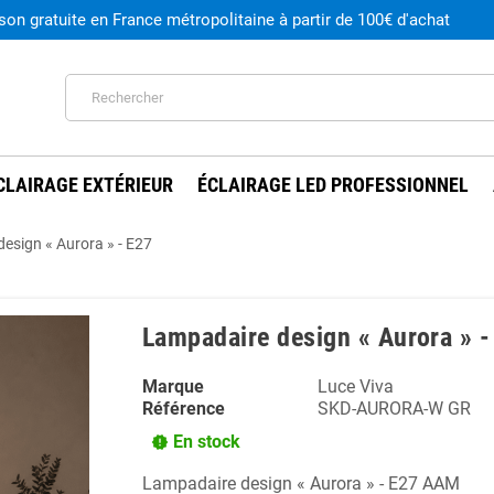
ison gratuite en France métropolitaine à partir de 100€ d'achat
CLAIRAGE EXTÉRIEUR
ÉCLAIRAGE LED PROFESSIONNEL
esign « Aurora » - E27
Lampadaire design « Aurora » -
Marque
Luce Viva
Référence
SKD-AURORA-W GR
En stock
new_releases
Lampadaire design « Aurora » - E27 AAM