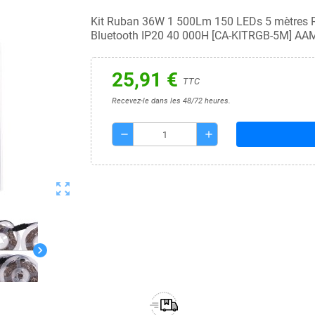
Kit Ruban 36W 1 500Lm 150 LEDs 5 mètres RGB
Bluetooth IP20 40 000H [CA-KITRGB-5M] AA
25,91 €
TTC
Recevez-le dans les 48/72 heures.
remove
add
zoom_out_map
chevron_right