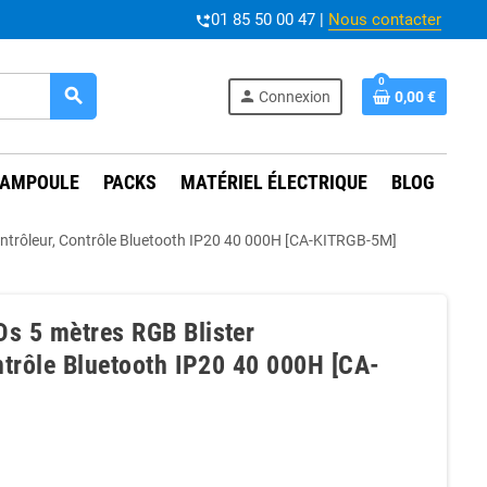
01 85 50 00 47 |
Nous contacter
phone_forwarded
0
search
person
Connexion
0,00 €
AMPOULE
PACKS
MATÉRIEL ÉLECTRIQUE
BLOG
ntrôleur, Contrôle Bluetooth IP20 40 000H [CA-KITRGB-5M]
s 5 mètres RGB Blister
ntrôle Bluetooth IP20 40 000H [CA-