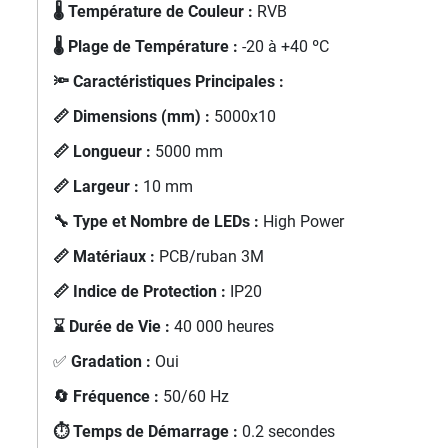
🌡️ Température de Couleur :
RVB
🌡️ Plage de Température :
-20 à +40 ºC
🔦 Caractéristiques Principales :
📏 Dimensions (mm) :
5000x10
📏 Longueur :
5000 mm
📏 Largeur :
10 mm
🔧 Type et Nombre de LEDs :
High Power
📏 Matériaux :
PCB/ruban 3M
📏 Indice de Protection :
IP20
⌛ Durée de Vie :
40 000 heures
✅
Gradation :
Oui
🔄 Fréquence :
50/60 Hz
⏱️ Temps de Démarrage :
0.2 secondes