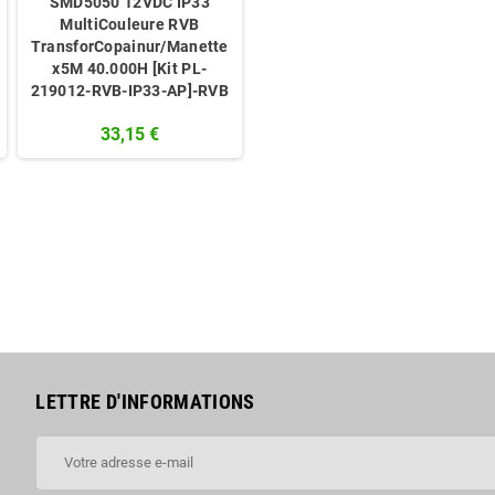
SMD5050 12VDC IP33
MultiCouleure RVB
TransforCopainur/Manette
x5M 40.000H [Kit PL-
219012-RVB-IP33-AP]-RVB
33,15 €
LETTRE D'INFORMATIONS