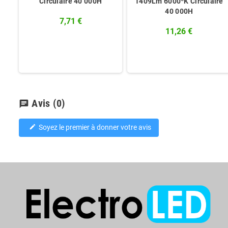
Circulaire 40 000H
1409Lm 6000ºK Circulaire
40 000H
7,71 €
11,26 €
Avis
(0)
chat
Soyez le premier à donner votre avis
edit