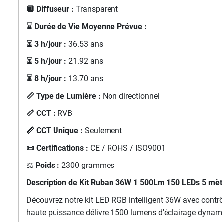
🔲 Diffuseur :
Transparent
⌛ Durée de Vie Moyenne Prévue :
⏳ 3 h/jour :
36.53 ans
⏳ 5 h/jour :
21.92 ans
⏳ 8 h/jour :
13.70 ans
📏 Type de Lumière :
Non directionnel
📏 CCT :
RVB
📏 CCT Unique :
Seulement
📜 Certifications :
CE / ROHS / ISO9001
⚖️
Poids :
2300 grammes
Description de Kit Ruban 36W 1 500Lm 150 LEDs 5 mètr
Découvrez notre kit LED RGB intelligent 36W avec contr
haute puissance délivre 1500 lumens d'éclairage dynamiq