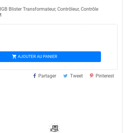
 Blister Transformateur, Contrôleur, Contrôle
M
shopping_cart
AJOUTER AU PANIER
Partager
Tweet
Pinterest