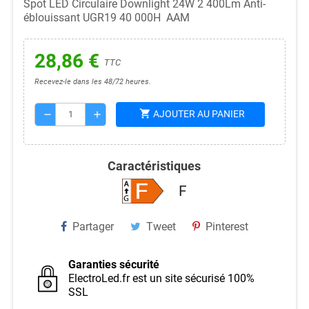
Spot LED Circulaire Downlight 24W 2 400Lm Anti-
éblouissant UGR19 40 000H AAM
28,86 €
TTC
Recevez-le dans les 48/72 heures.
shopping_cart
AJOUTER AU PANIER
remove
add
Caractéristiques
F
Partager
Tweet
Pinterest
Garanties sécurité
ElectroLed.fr est un site sécurisé 100%
SSL