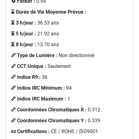
🔄 Flicker :
0.94
⌛ Durée de Vie Moyenne Prévue :
⏳ 3 h/jour :
36.53 ans
⏳ 5 h/jour :
21.92 ans
⏳ 8 h/jour :
13.70 ans
📏 Type de Lumière :
Non directionnel
📏 CCT Unique :
Seulement
📏 Indice R9 :
36
📏 Indice IRC Minimum :
94
📏 Indice IRC Maximum :
1
📏 Coordonnées Chromatiques X :
0.312
📏 Coordonnées Chromatiques Y :
0.339
📜 Certifications :
CE / ROHS / ISO9001