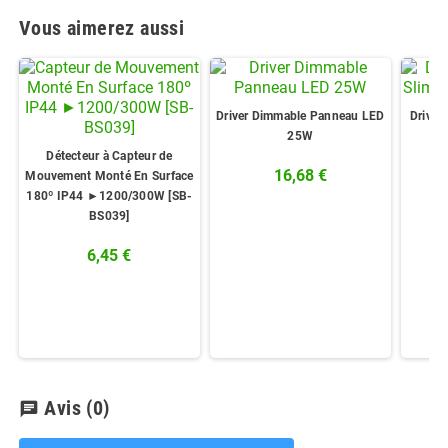
Vous aimerez aussi
Driver Dimmable Panneau LED
Driver
25W
Détecteur à Capteur de
16,68 €
Mouvement Monté En Surface
180º IP44 ►1200/300W [SB-
BS039]
6,45 €
Avis
(0)
chat