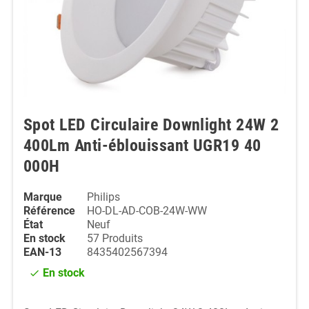
Spot LED Circulaire Downlight 24W 2
400Lm Anti-éblouissant UGR19 40
000H
Marque
Philips
Référence
HO-DL-AD-COB-24W-WW
État
Neuf
En stock
57 Produits
EAN-13
8435402567394
En stock
check