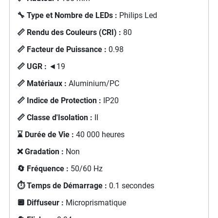
🔧 Type et Nombre de LEDs :
Philips Led
📏 Rendu des Couleurs (CRI) :
80
📏 Facteur de Puissance :
0.98
📏 UGR :
◄19
📏 Matériaux :
Aluminium/PC
📏 Indice de Protection :
IP20
📏 Classe d'Isolation :
II
⌛ Durée de Vie :
40 000 heures
❌ Gradation :
Non
🔄 Fréquence :
50/60 Hz
⏱️ Temps de Démarrage :
0.1 secondes
🔲 Diffuseur :
Microprismatique