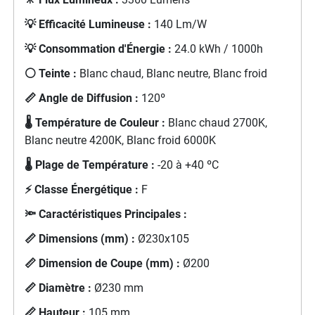
💡 Efficacité Lumineuse :
140 Lm/W
💡 Consommation d'Énergie :
24.0 kWh / 1000h
⚪ Teinte :
Blanc chaud, Blanc neutre, Blanc froid
📏 Angle de Diffusion :
120º
🌡️ Température de Couleur :
Blanc chaud 2700K,
Blanc neutre 4200K, Blanc froid 6000K
🌡️ Plage de Température :
-20 à +40 ºC
⚡ Classe Énergétique :
F
🔦 Caractéristiques Principales :
📏 Dimensions (mm) :
Ø230x105
📏 Dimension de Coupe (mm) :
Ø200
📏 Diamètre :
Ø230 mm
📏 Hauteur :
105 mm