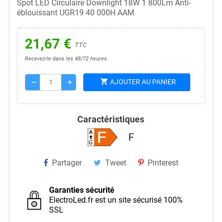
Spot LED Circulaire Downlight 18W 1 800Lm Anti-
éblouissant UGR19 40 000H AAM
21,67 €
TTC
Recevez-le dans les 48/72 heures.
shopping_cart
AJOUTER AU PANIER
remove
add
Caractéristiques
F
Partager
Tweet
Pinterest
Garanties sécurité
ElectroLed.fr est un site sécurisé 100%
SSL