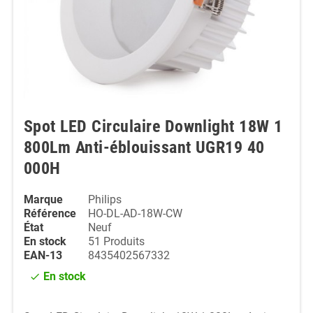
Spot LED Circulaire Downlight 18W 1
800Lm Anti-éblouissant UGR19 40
000H
Marque
Philips
Référence
HO-DL-AD-18W-CW
État
Neuf
En stock
51 Produits
EAN-13
8435402567332
En stock
check