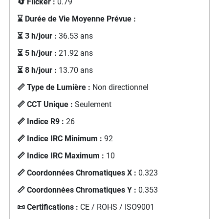
🔄 Flicker :
0.79
⌛ Durée de Vie Moyenne Prévue :
⏳ 3 h/jour :
36.53 ans
⏳ 5 h/jour :
21.92 ans
⏳ 8 h/jour :
13.70 ans
📏 Type de Lumière :
Non directionnel
📏 CCT Unique :
Seulement
📏 Indice R9 :
26
📏 Indice IRC Minimum :
92
📏 Indice IRC Maximum :
10
📏 Coordonnées Chromatiques X :
0.323
📏 Coordonnées Chromatiques Y :
0.353
📜 Certifications :
CE / ROHS / ISO9001