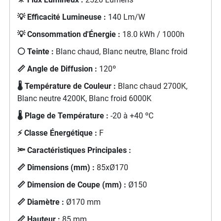
💡 Efficacité Lumineuse :
140 Lm/W
💡 Consommation d'Énergie :
18.0 kWh / 1000h
⚪ Teinte :
Blanc chaud, Blanc neutre, Blanc froid
📏 Angle de Diffusion :
120º
🌡️ Température de Couleur :
Blanc chaud 2700K,
Blanc neutre 4200K, Blanc froid 6000K
🌡️ Plage de Température :
-20 à +40 ºC
⚡ Classe Énergétique :
F
🔦 Caractéristiques Principales :
📏 Dimensions (mm) :
85xØ170
📏 Dimension de Coupe (mm) :
Ø150
📏 Diamètre :
Ø170 mm
📏 Hauteur :
85 mm