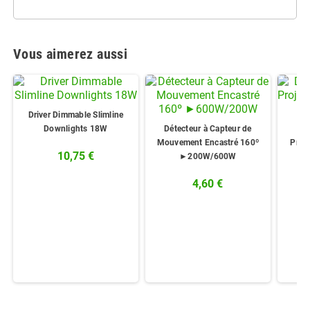
Vous aimerez aussi
Driver Dimmable Slimline
Downlights 18W
Détecteur à Capteur de
Dr
Mouvement Encastré 160º
Proj
10,75 €
►200W/600W
4,60 €