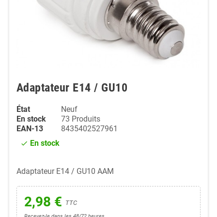
Adaptateur E14 / GU10
État
Neuf
En stock
73 Produits
EAN-13
8435402527961
En stock
check
Adaptateur E14 / GU10 AAM
2,98 €
TTC
Recevez-le dans les 48/72 heures.