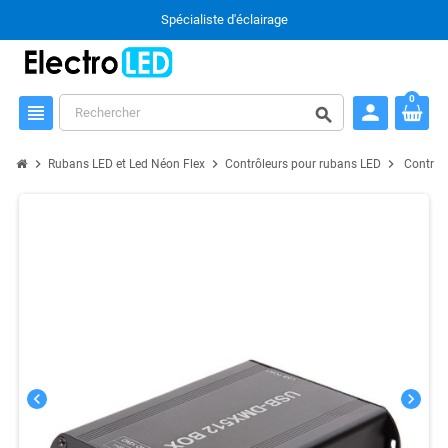
Spécialiste d'éclairage
0
person
view_headline
search
chevron_right
chevron_right
chevron_right
Rubans LED et Led Néon Flex
Contrôleurs pour rubans LED
Contrô
chevron_left
chevron_right