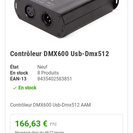
Contrôleur DMX600 Usb-Dmx512
État
Neuf
En stock
8 Produits
EAN-13
8435402583851
En stock
check
Contrôleur DMX600 Usb-Dmx512 AAM
166,63 €
TTC
Recevez-le dans les 48/72 heures.