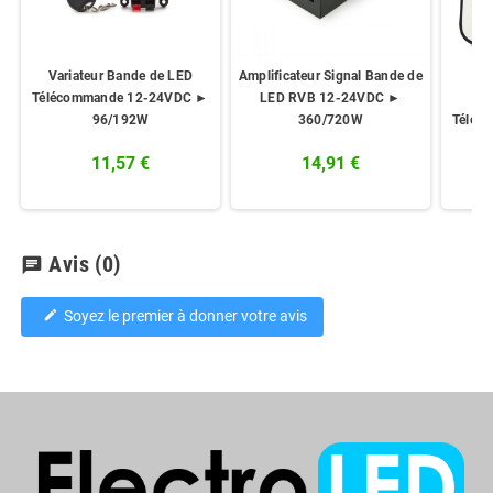
Variateur Bande de LED
Amplificateur Signal Bande de
C
Télécommande 12-24VDC ►
LED RVB 12-24VDC ►
96/192W
360/720W
Téléc
11,57 €
14,91 €
Avis
(0)
chat
Soyez le premier à donner votre avis
edit