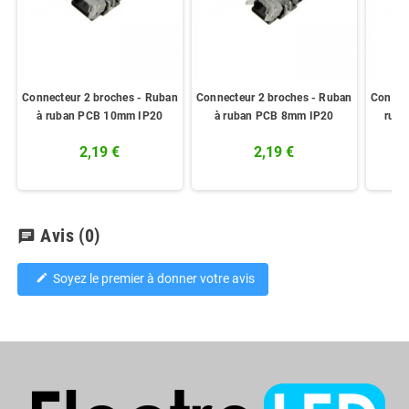
Connecteur 2 broches - Ruban
Connecteur 2 broches - Ruban
Connec
à ruban PCB 10mm IP20
à ruban PCB 8mm IP20
ruba
2,19 €
2,19 €
Avis
(0)
chat
Soyez le premier à donner votre avis
edit