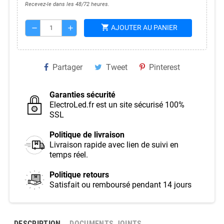
Recevez-le dans les 48/72 heures.
shopping_cart
AJOUTER AU PANIER
remove
add
Partager
Tweet
Pinterest
Garanties sécurité
ElectroLed.fr est un site sécurisé 100%
SSL
Politique de livraison
Livraison rapide avec lien de suivi en
temps réel.
Politique retours
Satisfait ou remboursé pendant 14 jours
DESCRIPTION
DOCUMENTS JOINTS