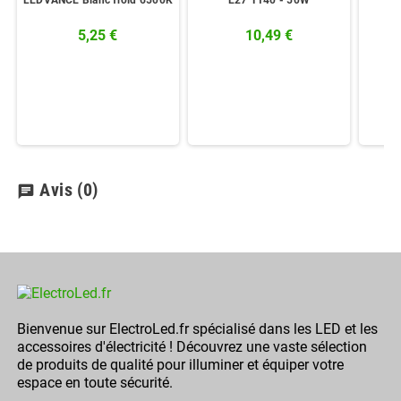
LEDVANCE Blanc froid 6500K
E27 T140 - 50W
5,25 €
10,49 €
Avis
(0)
chat
Bienvenue sur ElectroLed.fr spécialisé dans les LED et les
accessoires d'électricité ! Découvrez une vaste sélection
de produits de qualité pour illuminer et équiper votre
espace en toute sécurité.