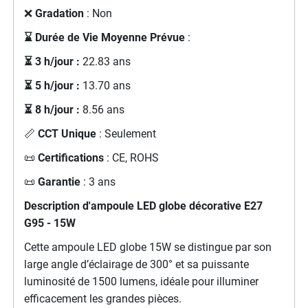
❌
Gradation
: Non
⌛ Durée de Vie Moyenne Prévue
:
⏳ 3 h/jour :
22.83 ans
⏳ 5 h/jour :
13.70 ans
⏳ 8 h/jour :
8.56 ans
📏
CCT Unique
: Seulement
📜
Certifications
: CE, ROHS
📜
Garantie
: 3 ans
Description d'a
mpoule LED globe décorative E27
G95 - 15W
Cette ampoule LED globe 15W se distingue par son
large angle d’éclairage de 300° et sa puissante
luminosité de 1500 lumens, idéale pour illuminer
efficacement les grandes pièces.