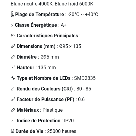
Blanc neutre 4000K, Blanc froid 6000K
🌡️
Plage de Température
: -20°C ~ +40°C
⚡
Classe Énergétique
: A+
🔦
Caractéristiques Principales
:
📏
Dimensions (mm)
: Ø95 x 135
📏
Diamètre
: Ø95 mm
📏
Hauteur
: 135 mm
🔧
Type et Nombre de LEDs
: SMD2835
📏
Rendu des Couleurs (CRI)
: 80 - 85
📏
Facteur de Puissance (PF)
: 0.6
📏
Matériaux
: Plastique
📏
Indice de Protection
: IP20
⌛
Durée de Vie
: 25000 heures