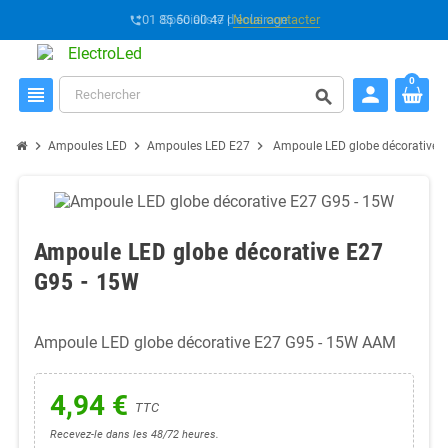
01 85 50 00 47 |
Spécialiste d'éclairage
Nous contacter
phone_forwarded
0
person
view_headline
search
chevron_right
chevron_right
chevron_right
Ampoules LED
Ampoules LED E27
Ampoule LED globe décorative 
Ampoule LED globe décorative E27
G95 - 15W
Ampoule LED globe décorative E27 G95 - 15W AAM
4,94 €
TTC
Recevez-le dans les 48/72 heures.