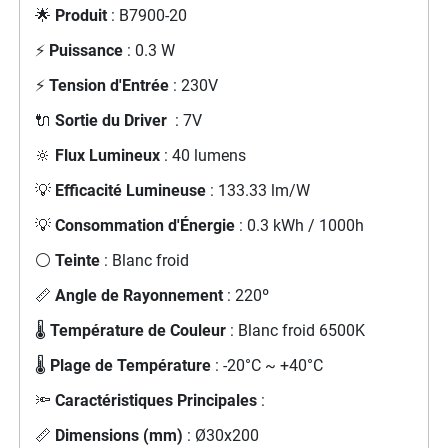
🌟
Produit
: B7900-20
⚡
Puissance
: 0.3 W
⚡
Tension d'Entrée
: 230V
🔌
Sortie du Driver
: 7V
🔆
Flux Lumineux
: 40 lumens
💡
Efficacité Lumineuse
: 133.33 lm/W
💡
Consommation d'Énergie
: 0.3 kWh / 1000h
⚪
Teinte
: Blanc froid
📏
Angle de Rayonnement
: 220º
🌡️
Température de Couleur
: Blanc froid 6500K
🌡️
Plage de Température
: -20°C ~ +40°C
🔦
Caractéristiques Principales
:
📏
Dimensions (mm)
: Ø30x200