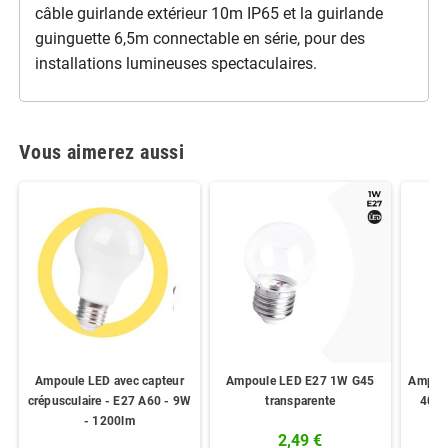
câble guirlande extérieur 10m IP65 et la guirlande
guinguette 6,5m connectable en série, pour des
installations lumineuses spectaculaires.
Vous aimerez aussi
Ampoule LED avec capteur
Ampoule LED E27 1W G45
Ampoul
crépusculaire - E27 A60 - 9W
transparente
40W 
- 1200lm
2,49 €