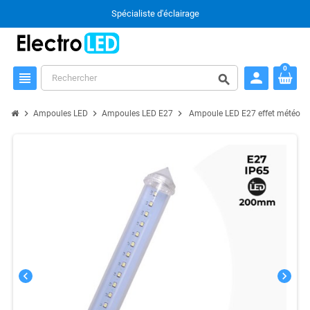
Spécialiste d'éclairage
0
person
view_headline
search
chevron_right
chevron_right
chevron_right
Ampoules LED
Ampoules LED E27
Ampoule LED E27 effet météore 
chevron_left
chevron_right