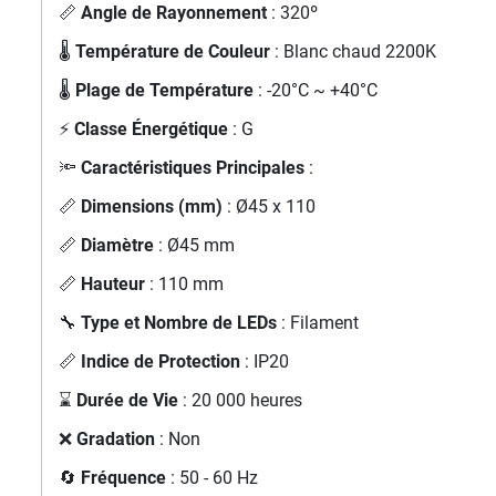
📏
Angle de Rayonnement
: 320º
🌡️
Température de Couleur
: Blanc chaud 2200K
🌡️
Plage de Température
: -20°C ~ +40°C
⚡
Classe Énergétique
: G
🔦
Caractéristiques Principales
:
📏
Dimensions (mm)
: Ø45 x 110
📏
Diamètre
: Ø45 mm
📏
Hauteur
: 110 mm
🔧
Type et Nombre de LEDs
: Filament
📏
Indice de Protection
: IP20
⌛
Durée de Vie
: 20 000 heures
❌
Gradation
: Non
🔄
Fréquence
: 50 - 60 Hz