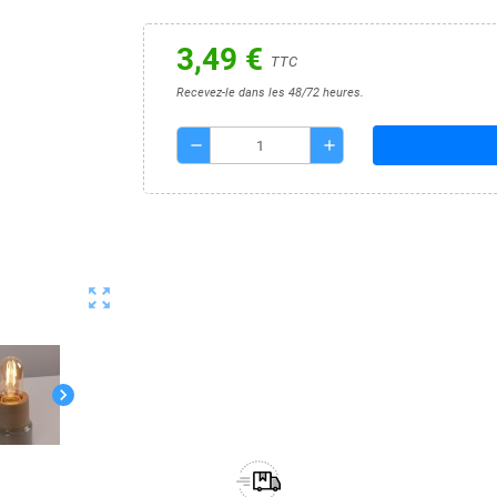
3,49 €
TTC
Recevez-le dans les 48/72 heures.
remove
add
zoom_out_map
chevron_right