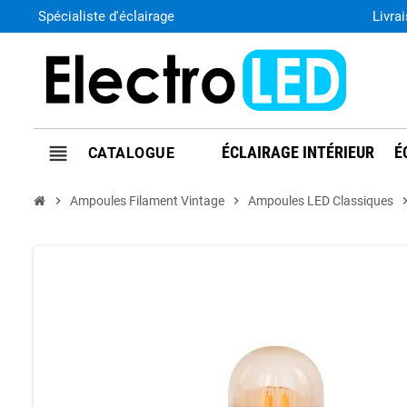
Spécialiste d'éclairage
Livra
view_headline
ÉCLAIRAGE INTÉRIEUR
É
chevron_right
Ampoules Filament Vintage
chevron_right
Ampoules LED Classiques
chevron_