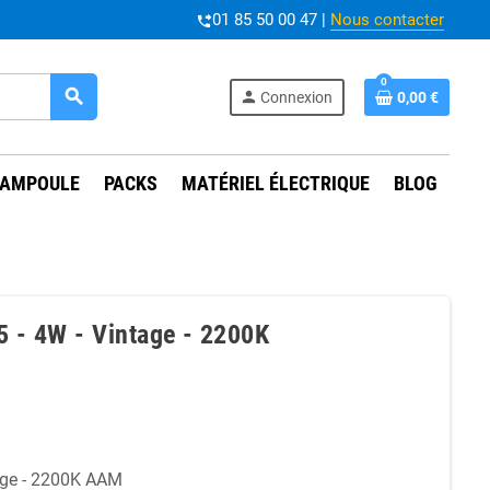
01 85 50 00 47 |
Nous contacter
phone_forwarded
0
search
person
Connexion
0,00 €
AMPOULE
PACKS
MATÉRIEL ÉLECTRIQUE
BLOG
5 - 4W - Vintage - 2200K
age - 2200K AAM