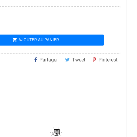
shopping_cart
AJOUTER AU PANIER
Partager
Tweet
Pinterest