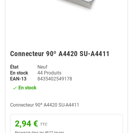
Connecteur 90º A4420 SU-A4411
État
Neuf
En stock
44 Produits
EAN-13
8435402549178
En stock
check
Connecteur 90º A4420 SU-A4411
2,94 €
TTC
Recevez-le dans les 48/72 heures.