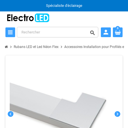
Spécialiste d'éclairage
0
person
view_headline
search
chevron_right
chevron_right
Rubans LED et Led Néon Flex
Accessoires Installation pour Profilés et
chevron_left
chevron_right