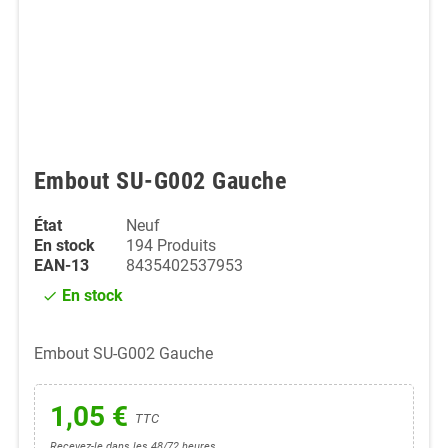
Embout SU-G002 Gauche
État
Neuf
En stock
194 Produits
EAN-13
8435402537953
En stock
check
Embout SU-G002 Gauche
1,05 €
TTC
Recevez-le dans les 48/72 heures.