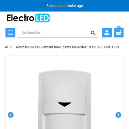
Spécialiste d'éclairage
0
person
view_headline
search
chevron_right
Détecteur de Mouvement Intelligente Broadlink Basic BL-S1-MOTION
chevron_left
chevron_right