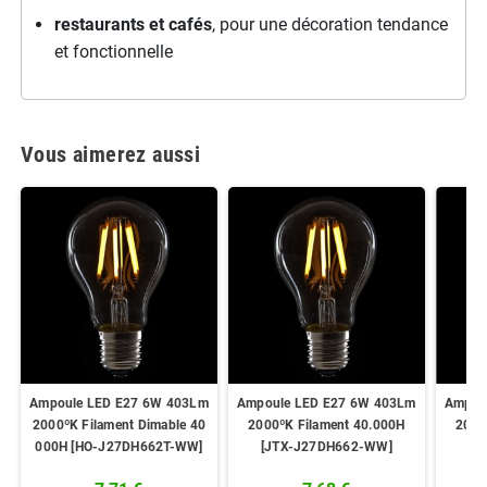
restaurants et cafés
, pour une décoration tendance
et fonctionnelle
Vous aimerez aussi
Ampoule LED E27 6W 403Lm
Ampoule LED E27 6W 403Lm
Ampou
2000ºK Filament Dimable 40
2000ºK Filament 40.000H
2000
000H [HO-J27DH662T-WW]
[JTX-J27DH662-WW]
[J