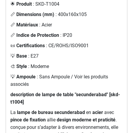
🌟
Produit
: SKD-T1004
📏
Dimensions (mm)
: 400x160x105
📏
Matériaux
: Acier
📏
Indice de Protection
: IP20
📜
Certifications
: CE/ROHS/ISO9001
💡
Base
: E27
🎨
Style
: Moderne
💡
Ampoule
: Sans Ampoule / Voir les produits
associés
description de lampe de table "secunderabad" [skd-
t1004]
La
lampe de bureau secunderabad
en
acier
avec
pince de fixation
allie
design moderne et praticité
.
conçue pour s’adapter à divers environnements, elle