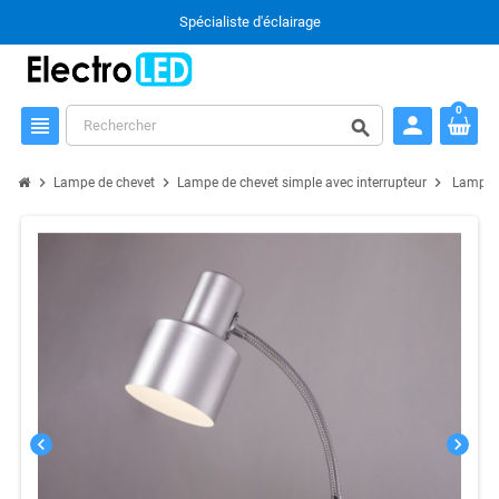
Spécialiste d'éclairage
0
person
view_headline
search
chevron_right
chevron_right
chevron_right
Lampe de chevet
Lampe de chevet simple avec interrupteur
Lampe D
chevron_left
chevron_right